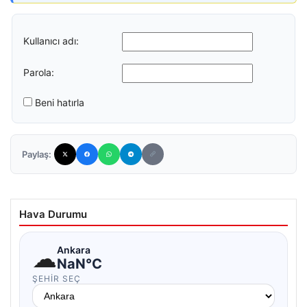
Kullanıcı adı:
Parola:
Beni hatırla
Paylaş:
Hava Durumu
☁
Ankara
NaN°C
ŞEHIR SEÇ