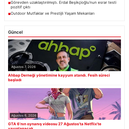
Görevden uzaklaştırılmıştı. Erdal Beşikçioğlu’nun esrar testi
■
pozitif çıktı
Outdoor Mutfaklar ve Prestijli Yaşam Mekanları
■
Güncel
Ağustos 7, 2026
Ahbap Derneği yönetimine kayyum atandı. Fesih süreci
başladı
Ağustos 6, 2026
GTA 6’nın oynanış videosu 27 Ağustos’ta Netflix’te
yayınlanacak