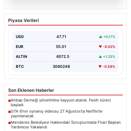
06.08.2026
GTA 6’nın oynanış videosu 27
Piyasa Verileri
Ağustos’ta Netflix’te yayınlanacak
{"title": "GTA 6'nın Heyecanlandıran Oynanış Videosu
27 Ağustos'ta Netflix'te Yayınlanacak", "content":
USD
47.71
▲ +0.17%
"Güçlü beklentilerin odağındaki…
EUR
55.01
▼ -0.02%
ALTIN
6572.5
▲ +1.23%
BTC
3060248
▼ -0.59%
Son Eklenen Haberler
Ahbap Derneği yönetimine kayyum atandı. Fesih süreci
■
başladı
GTA 6’nın oynanış videosu 27 Ağustos’ta Netflix’te
■
yayınlanacak
Menderes Belediyesi Hakkındaki Soruşturmada Firari Başkan
■
Yardımcısı Yakalandı