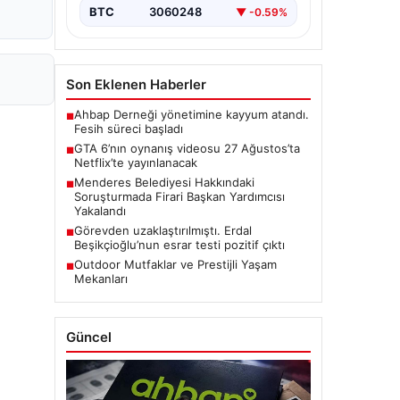
BTC
3060248
▼ -0.59%
Son Eklenen Haberler
Ahbap Derneği yönetimine kayyum atandı.
■
Fesih süreci başladı
GTA 6’nın oynanış videosu 27 Ağustos’ta
■
Netflix’te yayınlanacak
Menderes Belediyesi Hakkındaki
■
Soruşturmada Firari Başkan Yardımcısı
Yakalandı
Görevden uzaklaştırılmıştı. Erdal
■
Beşikçioğlu’nun esrar testi pozitif çıktı
Outdoor Mutfaklar ve Prestijli Yaşam
■
Mekanları
Güncel