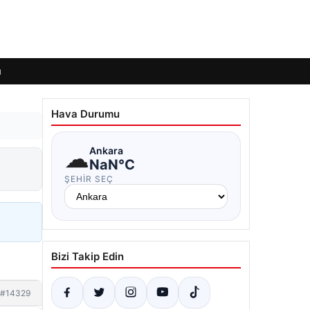
ı
Hava Durumu
☁
Ankara
NaN°C
ŞEHIR SEÇ
Bizi Takip Edin
#14329