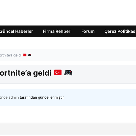
Güncel Haberler
Firma Rehberi
Forum
Çerez Politikas
ortnite’a geldi
ortnite’a geldi
 önce
admin
tarafından güncellenmiştir.