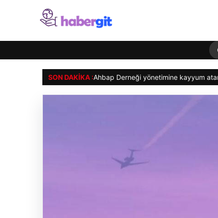
SON DAKIKA :
GTA 6’nın oynanış videosu 27 Ağus
Gürsel