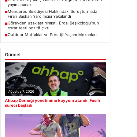
■
yayınlanacak
Menderes Belediyesi Hakkındaki Soruşturmada
■
Firari Başkan Yardımcısı Yakalandı
Görevden uzaklaştırılmıştı. Erdal Beşikçioğlu’nun
■
esrar testi pozitif çıktı
Outdoor Mutfaklar ve Prestijli Yaşam Mekanları
■
Güncel
Ağustos 7, 2026
Ahbap Derneği yönetimine kayyum atandı. Fesih
süreci başladı