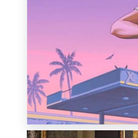
Erol,
CHP
ve
YENİ
Parti’ye
Ortaklık
Çağrısında
Bulundu:
“Birliktelik
Seçim
İttifakı
veya
Tam
Birleşme
Şeklinde
Olabilir”
SICAK HABER
GÜNCEL HABERLER
0 YORUM