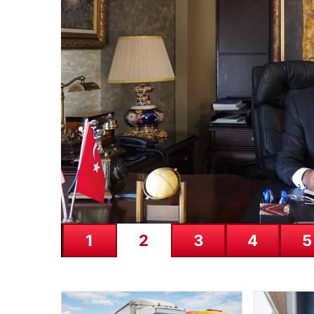
06.08.2026
GTA 6’nın oynanış video
{“title”: “GTA 6’nın Heyecanlandıran Oynanış Videos
popüler video oyunu…
1
2
3
4
5