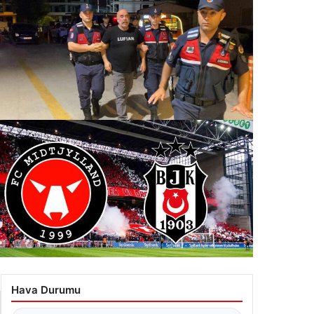
nlanacak
erin odağındaki
li kontrolle serbest kalan Ezel Akay’dan açıklama.
ahkeme sonunda her şeyi öğreneceksiniz”
.07.2026 10:20
NLI| Midtjylland – Beşiktaş maçı anlatımı! Maç
ngi kanalda? Saat Kaçta? Ne zaman? Maçın hakemi
Hava Durumu
m?
.07.2026 11:20