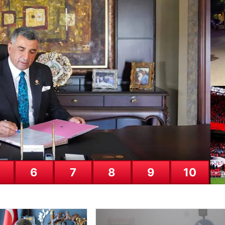
su 27 Ağustos’ta Netflix’te yayı
u 27 Ağustos’ta Netflix’te Yayınlanacak”, “content”: “ Güçlü beklentil
Ad
“M
26
6
7
8
9
10
CA
ha
ki
25