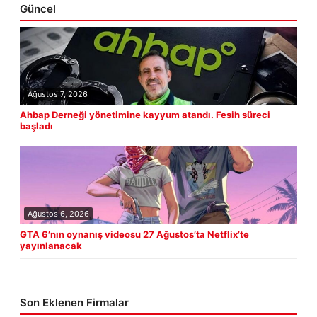
Güncel
Ağustos 7, 2026
Ahbap Derneği yönetimine kayyum atandı. Fesih süreci
başladı
Ağustos 6, 2026
GTA 6’nın oynanış videosu 27 Ağustos’ta Netflix’te
yayınlanacak
Son Eklenen Firmalar