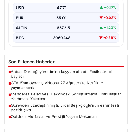
{“title”: “GTA 6’nın Heyecanlandıran Oynanış Videosu 27
Ağustos’ta Netflix’te Yayınlanacak”, “content”: “ Güçlü
USD
47.71
▲ +0.17%
beklentilerin…
EUR
55.01
▼ -0.02%
ALTIN
6572.5
▲ +1.23%
BTC
3060248
▼ -0.59%
Son Eklenen Haberler
Ahbap Derneği yönetimine kayyum atandı. Fesih süreci
■
başladı
GTA 6’nın oynanış videosu 27 Ağustos’ta Netflix’te
■
yayınlanacak
Menderes Belediyesi Hakkındaki Soruşturmada Firari Başkan
■
Yardımcısı Yakalandı
Görevden uzaklaştırılmıştı. Erdal Beşikçioğlu’nun esrar testi
■
pozitif çıktı
Outdoor Mutfaklar ve Prestijli Yaşam Mekanları
■