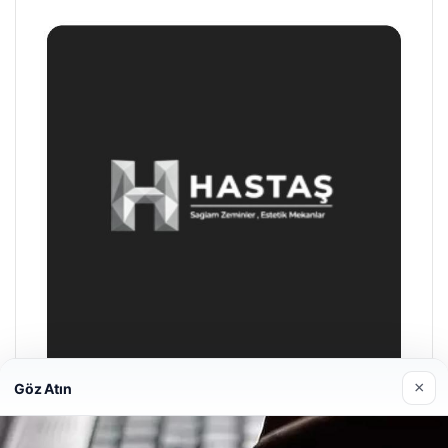
×
Göz Atın
Enes Kaplan Avukatlık Bürosu
Nisan 28, 2026