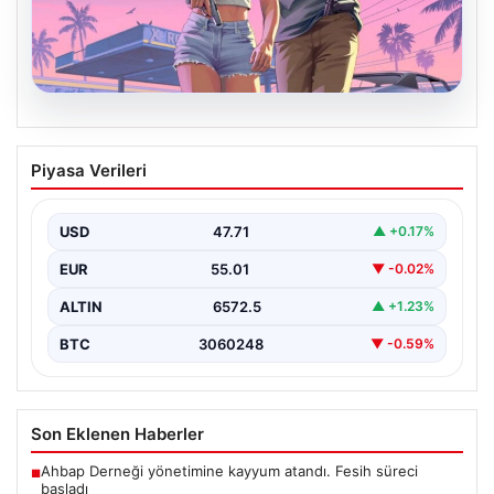
06.08.2026
GTA 6’nın oynanış videosu 27
Piyasa Verileri
Ağustos’ta Netflix’te yayınlanacak
{“title”: “GTA 6’nın Heyecanlandıran Oynanış Videosu 27
Ağustos’ta Netflix’te Yayınlanacak”, “content”: “ Güçlü
USD
47.71
▲ +0.17%
beklentilerin…
EUR
55.01
▼ -0.02%
ALTIN
6572.5
▲ +1.23%
BTC
3060248
▼ -0.59%
Son Eklenen Haberler
Ahbap Derneği yönetimine kayyum atandı. Fesih süreci
■
başladı