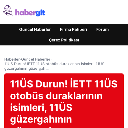
Güncel Haberler
Firma Rehberi
Forum
Çerez Politikası
Haberler
›
Güncel Haberler
›
11ÜS Durun! İETT 11ÜS otobüs duraklarının isimleri, 11ÜS
güzergahının güzergahı…
11ÜS Durun! İETT 11ÜS
otobüs duraklarının
isimleri, 11ÜS
güzergahının