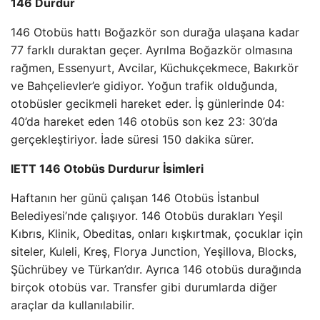
146 Durdur
146 Otobüs hattı Boğazkör son durağa ulaşana kadar
77 farklı duraktan geçer. Ayrılma Boğazkör olmasına
rağmen, Essenyurt, Avcilar, Küchukçekmece, Bakırkör
ve Bahçelievler’e gidiyor. Yoğun trafik olduğunda,
otobüsler gecikmeli hareket eder. İş günlerinde 04:
40’da hareket eden 146 otobüs son kez 23: 30’da
gerçekleştiriyor. İade süresi 150 dakika sürer.
IETT 146 Otobüs Durdurur İsimleri
Haftanın her günü çalışan 146 Otobüs İstanbul
Belediyesi’nde çalışıyor. 146 Otobüs durakları Yeşil
Kıbrıs, Klinik, Obeditas, onları kışkırtmak, çocuklar için
siteler, Kuleli, Kreş, Florya Junction, Yeşillova, Blocks,
Şüchrübey ve Türkan’dır. Ayrıca 146 otobüs durağında
birçok otobüs var. Transfer gibi durumlarda diğer
araçlar da kullanılabilir.