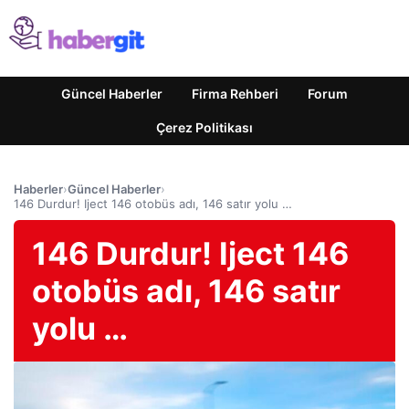
Güncel Haberler
Firma Rehberi
Forum
Çerez Politikası
Haberler
›
Güncel Haberler
›
146 Durdur! Iject 146 otobüs adı, 146 satır yolu …
146 Durdur! Iject 146
otobüs adı, 146 satır
yolu …