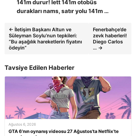
141m durur! İett 141m otobüs
durakları nams, satır yolu 141m …
← İletişim Başkanı Altun ve
Fenerbahçe’de
Süleyman Soylu’nun tepkileri:
zevk haberleri!
“Bu aşağılık hareketlerin fiyatını
Diego Carlos
ödeyin”
… →
Tavsiye Edilen Haberler
Ağustos 6, 2026
GTA 6’nın oynanış videosu 27 Ağustos’ta Netflix’te