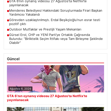
GTA 6’nın oynanış videosu 27 Ağustos’ta Netflix’te
■
yayınlanacak
Menderes Belediyesi Hakkındaki Soruşturmada Firari Başkan
■
Yardımcısı Yakalandı
Görevden uzaklaştırılmıştı. Erdal Beşikçioğlu’nun esrar testi
■
pozitif çıktı
Outdoor Mutfaklar ve Prestijli Yaşam Mekanları
■
Gürsel Erol, CHP ve YENİ Parti’ye Ortaklık Çağrısında
■
Bulundu: “Birliktelik Seçim İttifakı veya Tam Birleşme Şeklinde
Olabilir”
Güncel
Ağustos 6, 2026
GTA 6’nın oynanış videosu 27 Ağustos’ta Netflix’te
yayınlanacak