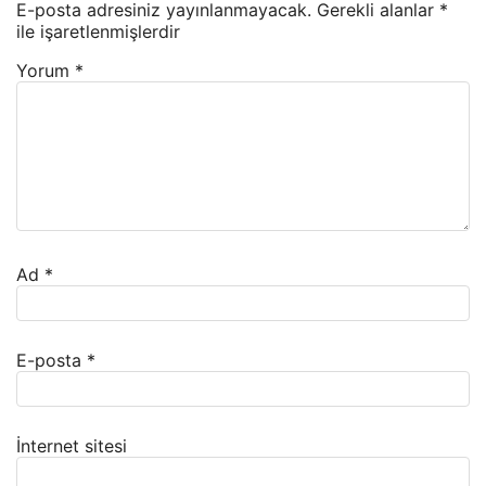
E-posta adresiniz yayınlanmayacak.
Gerekli alanlar
*
ile işaretlenmişlerdir
Yorum
*
Ad
*
E-posta
*
İnternet sitesi