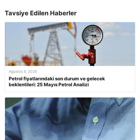
Tavsiye Edilen Haberler
Ağustos 9, 2026
Petrol fiyatlarındaki son durum ve gelecek
beklentileri: 25 Mayıs Petrol Analizi