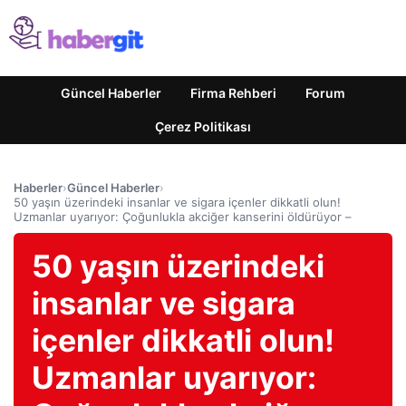
Güncel Haberler
Firma Rehberi
Forum
Çerez Politikası
Haberler
›
Güncel Haberler
›
50 yaşın üzerindeki insanlar ve sigara içenler dikkatli olun!
Uzmanlar uyarıyor: Çoğunlukla akciğer kanserini öldürüyor –
50 yaşın üzerindeki
insanlar ve sigara
içenler dikkatli olun!
Uzmanlar uyarıyor: