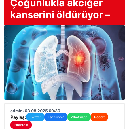
Çoğunlukla akciğer
kanserini öldürüyor –
admin
•
03.08.2025 09:30
Paylaş:
Twitter
Facebook
WhatsApp
Reddit
Pinterest