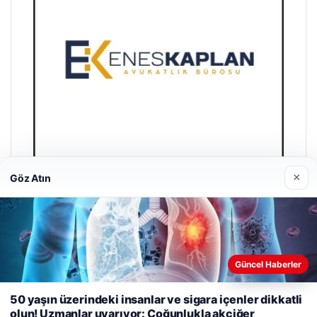
×
Göz Atın
Enes Kaplan Avukatlık Bürosu
Nisan 28, 2026
Güncel Haberler
Web sitemizi nasıl kullandığınızı daha iyi anlayabilmek,
50 yaşın üzerindeki insanlar ve sigara içenler dikkatli
deneyiminizi kişiselleştirmek ve geliştirmek amacıyla çerezler
olun! Uzmanlar uyarıyor: Çoğunlukla akciğer