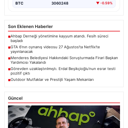
BTC
3060248
▼ -0.59%
Son Eklenen Haberler
Ahbap Derneği yönetimine kayyum atandı. Fesih süreci
■
başladı
GTA 6’nın oynanış videosu 27 Ağustos’ta Netflix’te
■
yayınlanacak
Menderes Belediyesi Hakkındaki Soruşturmada Firari Başkan
■
Yardımcısı Yakalandı
Görevden uzaklaştırılmıştı. Erdal Beşikçioğlu’nun esrar testi
■
pozitif çıktı
Outdoor Mutfaklar ve Prestijli Yaşam Mekanları
■
Güncel