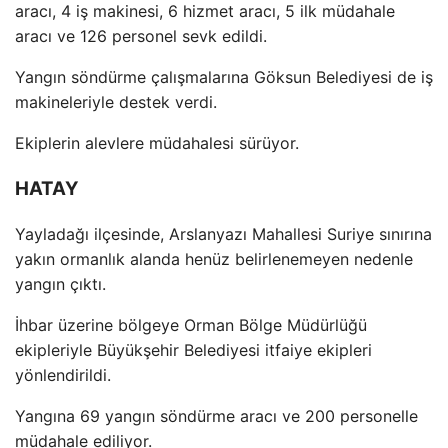
arac
ı, 4 iş makinesi, 6 hizmet aracı, 5 ilk m
üdahale
arac
ı ve 126 personel sevk edildi.
Yangın s
öndürme çal
ışmalarına G
öksun Belediyesi de i
ş
makineleriyle destek verdi.
Ekiplerin alevlere m
üdahalesi sürüyor.
HATAY
Yaylada
ğı il
çesinde, Arslanyaz
ı Mahallesi Suriye sınırına
yakın ormanlık alanda hen
üz belirlenemeyen nedenle
yang
ın
ç
ıktı.
İhbar
üzerine bölgeye Orman Bölge Müdürlü
ğ
ü
ekipleriyle Büyük
şehir Belediyesi itfaiye ekipleri
y
önlendirildi.
Yang
ına 69 yangın s
öndürme arac
ı ve 200 personelle
m
üdahale ediliyor.