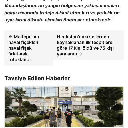
Vatandaşlarımızın yangın b
ölgesine yakla
şmamaları,
b
ölge civar
ında trafiğe dikkat etmeleri ve yetkililerin
uyarılarını dikkate almaları
önem arz etmektedir.”
← Maltepe'nin
Hindistan'daki sellerden
havai fişekleri
kaynaklanan ilk tespitlere
havai fişek
göre 17 kişi öldü ve 75 kişi
fırlatarak
yaralandı →
tutuklandı
Tavsiye Edilen Haberler