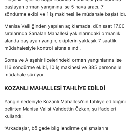
başlayan orman yangınına ise 5 hava aracı, 7
s
öndürme ekibi ve 1 i
ş makinesi ile m
üdahale ba
şlatıldı.
Manisa Valiliğinden yapılan a
ç
ıklamada, d
ün saat 17.00
s
ıralarında Sarıalan Mahallesi yakınlarındaki ormanlık
alanda başlayan yangın, ekiplerin yaklaşık 7 saatlik
m
üdahalesiyle kontrol alt
ına alındı.
Soma ve Alaşehir il
çelerindeki orman yang
ınlarına ise
116 s
öndürme ekibi, 10 i
ş makinesi ve 385 personelle
m
üdahale sürüyor.
KOZANLI MAHALLESİ TAHLİYE EDİLDİ
Yangın nedeniyle Kozanlı Mahallesi’nin tahliye edildiğini
belirten Manisa Valisi Vahdettin
Özkan,
şu ifadeleri
kullandı:
“Arkadaşlar, b
ölgede bilgilendirme çal
ışmalarını