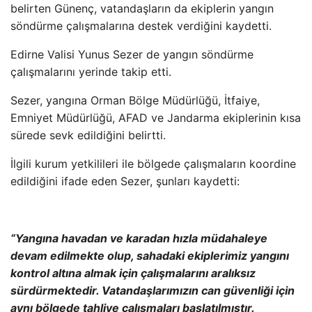
belirten Günenç, vatanda
şların da ekiplerin yangın
s
öndürme çal
ışmalarına destek verdiğini kaydetti.
Edirne Valisi Yunus Sezer de yangın s
öndürme
çal
ışmalarını yerinde takip etti.
Sezer, yangına Orman B
ölge Müdürlü
ğ
ü,
İtfaiye,
Emniyet M
üdürlü
ğ
ü, AFAD ve Jandarma ekiplerinin k
ısa
s
ürede sevk edildi
ğini belirtti.
İlgili kurum yetkilileri ile b
ölgede çal
ışmaların koordine
edildiğini ifade eden Sezer, şunları kaydetti:
“Yangına havadan ve karadan hızla m
üdahaleye
devam edilmekte olup, sahadaki ekiplerimiz yang
ını
kontrol altına almak i
çin çal
ışmalarını aralıksız
s
ürdürmektedir. Vatanda
şlarımızın can g
üvenli
ği i
çin
ayn
ı b
ölgede tahliye çal
ışmaları başlatılmıştır.