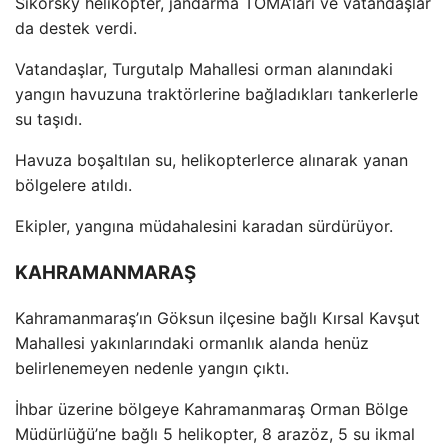
Sikorsky helikopter, jandarma TOMA’ları ve vatandaşlar
da destek verdi.
Vatandaşlar, Turgutalp Mahallesi orman alanındaki
yangın havuzuna trakt
örlerine ba
ğladıkları tankerlerle
su taşıdı.
Havuza boşaltılan su, helikopterlerce alınarak yanan
b
ölgelere at
ıldı.
Ekipler, yangına m
üdahalesini karadan sürdürüyor.
KAHRAMANMARAŞ
Kahramanmaraş’ın G
öksun ilçesine ba
ğlı Kırsal Kavşut
Mahallesi yakınlarındaki ormanlık alanda hen
üz
belirlenemeyen nedenle yang
ın
ç
ıktı.
İhbar
üzerine bölgeye Kahramanmara
ş Orman B
ölge
Müdürlü
ğ
ü’ne ba
ğlı 5 helikopter, 8 araz
öz, 5 su ikmal