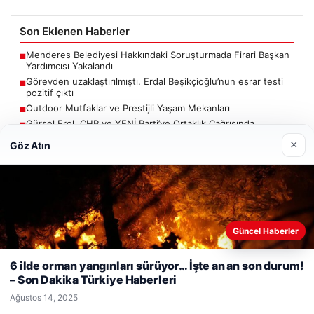
Son Eklenen Haberler
Menderes Belediyesi Hakkındaki Soruşturmada Firari Başkan
■
Yardımcısı Yakalandı
Görevden uzaklaştırılmıştı. Erdal Beşikçioğlu’nun esrar testi
■
pozitif çıktı
Outdoor Mutfaklar ve Prestijli Yaşam Mekanları
■
Gürsel Erol, CHP ve YENİ Parti’ye Ortaklık Çağrısında
■
Bulundu: “Birliktelik Seçim İttifakı veya Tam Birleşme Şeklinde
×
Göz Atın
Olabilir”
Bugün hangi maçlar var? 02 Ağustos Pazar 2026 günün maç
■
programı, saatleri ve kanalları
Güncel
Güncel Haberler
Web sitemizi nasıl kullandığınızı daha iyi anlayabilmek,
deneyiminizi kişiselleştirmek ve geliştirmek amacıyla çerezler
6 ilde orman yangınları sürüyor… İşte an an son durum!
kullanıyoruz.
Çerez Politikamız
– Son Dakika Türkiye Haberleri
Reddet
Kabul Et
Ağustos 14, 2025
Ağustos 5, 2026