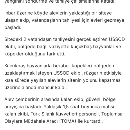
yang
ınını s
öndürme ve tahliye çal
ışmalarına katıldı.
İhbar
üzerine köyde alevlerin yakla
ştığı bir siteye
ulaşan ekip, vatandaşların tahliyesi i
çin evleri gezmeye
ba
şladı.
Sitedeki 2 vatandaşın tahliyesini ger
çekle
ştiren USSOD
ekibi, b
ölgede ba
ğlı vaziyette k
üçükba
ş hayvanlar ve
k
öpekler oldu
ğunu fark etti.
K
üçükba
ş hayvanlarla beraber k
öpekleri bölgeden
uzakla
ştırmak isteyen USSOD ekibi, r
üzgar
ın etkisiyle
kısa s
ürede yay
ılan alevlerin sitenin yolunu kapatması
üzerine alanda mahsur kald
ı.
Alev
çemberinin aras
ında kalan ekip, g
üvenli bölge
aray
ışına başladı. Yaklaşık 1,5 saat boyunca mahsur
kalan ekibi, T
ürk Silahl
ı Kuvvetleri personeli, Toplumsal
Olaylara M
üdahale Arac
ı (TOMA) ile kurtardı.