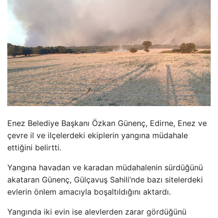
Enez Belediye Başkanı
Özkan Günenç, Edirne, Enez ve
çevre il ve ilçelerdeki ekiplerin yang
ına m
üdahale
etti
ğini belirtti.
Yangına havadan ve karadan m
üdahalenin sürdü
ğ
ünü
akataran Günenç, Gülçavu
ş Sahili’nde bazı sitelerdeki
evlerin
önlem amac
ıyla boşaltıldığını aktardı.
Yangında iki evin ise alevlerden zarar g
ördü
ğ
ünü