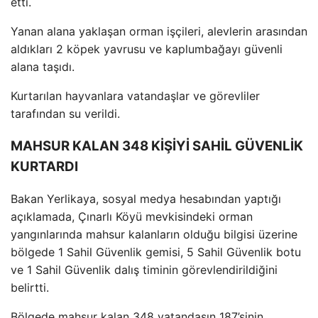
etti.
Yanan alana yaklaşan orman iş
çileri, alevlerin aras
ından
aldıkları 2 k
öpek yavrusu ve kaplumba
ğayı g
üvenli
alana ta
şıdı.
Kurtarılan hayvanlara vatandaşlar ve g
örevliler
taraf
ından su verildi.
MAHSUR KALAN 348 KİŞİYİ SAHİL GÜVENLİK
KURTARDI
Bakan Yerlikaya, sosyal medya hesabından yaptığı
a
ç
ıklamada,
Ç
ınarlı K
öyü mevkisindeki orman
yang
ınlarında mahsur kalanların olduğu bilgisi
üzerine
bölgede 1 Sahil Güvenlik gemisi, 5 Sahil Güvenlik botu
ve 1 Sahil Güvenlik dal
ış timinin g
örevlendirildi
ğini
belirtti.
B
ölgede mahsur kalan 348 vatanda
şın 187’sinin