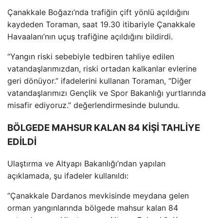
Çanakkale Bo
ğazı’nda trafiğin
çift yönlü aç
ıldığını
kaydeden Toraman, saat 19.30 itibariyle
Çanakkale
Havaalan
ı’nın u
çu
ş trafiğine a
ç
ıldığını bildirdi.
“Yangın riski sebebiyle tedbiren tahliye edilen
vatandaşlarımızdan, riski ortadan kalkanlar evlerine
geri d
önüyor.” ifadelerini kullanan Toraman, “Di
ğer
vatandaşlarımızı Gen
çlik ve Spor Bakanl
ığı yurtlarında
misafir ediyoruz.” değerlendirmesinde bulundu.
BÖLGEDE MAHSUR KALAN 84 KİŞİ TAHLİYE
EDİLDİ
Ulaştırma ve Altyapı Bakanlığı’ndan yapılan
a
ç
ıklamada, şu ifadeler kullanıldı:
“
Çanakkale Dardanos mevkisinde meydana gelen
orman yang
ınlarında b
ölgede mahsur kalan 84