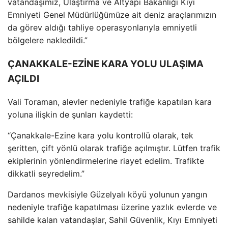
vatanda
şımız, Ulaştırma ve Altyapı Bakanlığı Kıyı
Emniyeti Genel M
üdürlü
ğ
ümüze ait deniz araçlar
ımızın
da g
örev ald
ığı tahliye operasyonlarıyla emniyetli
b
ölgelere nakledildi.”
ÇANAKKALE-EZİNE KARA YOLU ULAŞIMA
AÇILDI
Vali Toraman, alevler nedeniyle trafiğe kapatılan kara
yoluna ilişkin de şunları kaydetti:
“
Çanakkale-Ezine kara yolu kontrollü olarak, tek
şeritten,
çift yönlü olarak trafi
ğe a
ç
ılmıştır. L
ütfen trafik
ekiplerinin yönlendirmelerine riayet edelim. Trafikte
dikkatli seyredelim.”
Dardanos mevkisiyle Güzelyal
ı k
öyü yolunun yang
ın
nedeniyle trafiğe kapatılması
üzerine yazl
ık evlerde ve
sahilde kalan vatandaşlar, Sahil G
üvenlik, K
ıyı Emniyeti