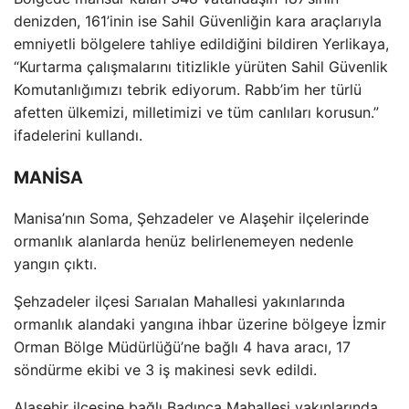
denizden, 161’inin ise Sahil G
üvenli
ğin kara ara
çlar
ıyla
emniyetli b
ölgelere tahliye edildi
ğini bildiren Yerlikaya,
“Kurtarma
çal
ışmalarını titizlikle y
ürüten Sahil Güvenlik
Komutanl
ığımızı tebrik ediyorum. Rabb’im her t
ürlü
afetten ülkemizi, milletimizi ve tüm canl
ıları korusun.”
ifadelerini kullandı.
MANİSA
Manisa’nın Soma, Şehzadeler ve Alaşehir il
çelerinde
ormanl
ık alanlarda hen
üz belirlenemeyen nedenle
yang
ın
ç
ıktı.
Şehzadeler il
çesi Sar
ıalan Mahallesi yakınlarında
ormanlık alandaki yangına ihbar
üzerine bölgeye
İzmir
Orman B
ölge Müdürlü
ğ
ü’ne ba
ğlı 4 hava aracı, 17
s
öndürme ekibi ve 3 i
ş makinesi sevk edildi.
Alaşehir il
çesine ba
ğlı Badınca Mahallesi yakınlarında