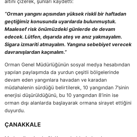
alt
ını
çizerek,
şunları kaydetti:
“Orman yangını a
ç
ısından y
üksek riskli bir haftadan
geçti
ğimiz konusunda uyarılarda bulunmuştuk.
Maalesef risk
önümüzdeki günlerde de devam
edecek. Lütfen, d
ışarıda ateş ve anız yakmayalım.
Sigara izmariti atmayalım. Yangına sebebiyet verecek
davranışlardan ka
ç
ınalım.”
Orman Genel M
üdürlü
ğ
ünün sosyal medya hesab
ından
yapılan paylaşımda da yurdun
çe
şitli b
ölgelerinde
devam eden yang
ınlara havadan ve karadan
m
üdahalenin sürdü
ğ
ü belirtilerek, 10 yang
ından 7’sinin
enerjisi d
ü
ş
ürüldü
ğ
ünü, bu 10 yang
ından 8’inin ise
orman dışı alanlarda başlayarak ormana sirayet ettiğini
duyurdu.
ÇANAKKALE