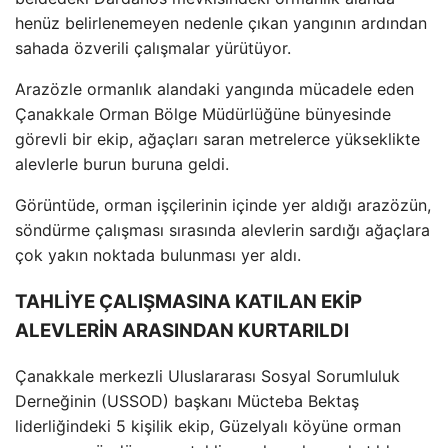
hen
üz belirlenemeyen nedenle ç
ıkan yangının ardından
sahada
özverili çal
ışmalar y
ürütüyor.
Arazözle ormanl
ık alandaki yangında m
ücadele eden
Çanakkale Orman Bölge Müdürlü
ğ
üne bünyesinde
görevli bir ekip, a
ğa
çlar
ı saran metrelerce y
ükseklikte
alevlerle burun buruna geldi.
Görüntüde, orman i
ş
çilerinin içinde yer ald
ığı araz
özün,
söndürme çal
ışması sırasında alevlerin sardığı ağa
çlara
çok yak
ın noktada bulunması yer aldı.
TAHLİYE ÇALIŞMASINA KATILAN EKİP
ALEVLERİN ARASINDAN KURTARILDI
Çanakkale merkezli Uluslararas
ı Sosyal Sorumluluk
Derneğinin (USSOD) başkanı M
ücteba Bekta
ş
liderliğindeki 5 kişilik ekip, G
üzelyal
ı k
öyüne orman