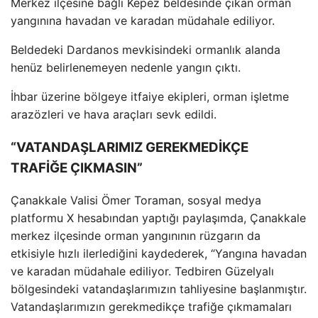
Merkez ilçesine ba
ğlı Kepez beldesinde
ç
ıkan orman
yangınına havadan ve karadan m
üdahale ediliyor.
Beldedeki Dardanos mevkisindeki ormanl
ık alanda
hen
üz belirlenemeyen nedenle yang
ın
ç
ıktı.
İhbar
üzerine bölgeye itfaiye ekipleri, orman i
şletme
araz
özleri ve hava araçlar
ı sevk edildi.
“VATANDAŞLARIMIZ GEREKMEDİKÇE
TRAFİĞE ÇIKMASIN”
Çanakkale Valisi Ömer Toraman, sosyal medya
platformu X hesab
ından yaptığı paylaşımda,
Çanakkale
merkez ilçesinde orman yang
ınının r
üzgar
ın da
etkisiyle hızlı ilerlediğini kaydederek, “Yangına havadan
ve karadan m
üdahale ediliyor. Tedbiren Güzelyal
ı
b
ölgesindeki vatanda
şlarımızın tahliyesine başlanmıştır.
Vatandaşlarımızın gerekmedik
çe trafi
ğe
ç
ıkmamaları