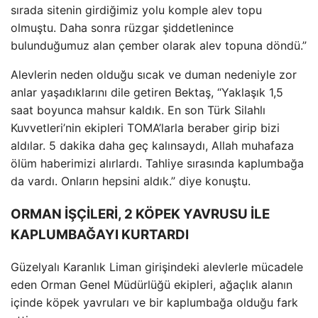
sırada sitenin girdiğimiz yolu komple alev topu
olmuştu. Daha sonra r
üzgar
şiddetlenince
bulunduğumuz alan
çember olarak alev topuna döndü.”
Alevlerin neden oldu
ğu sıcak ve duman nedeniyle zor
anlar yaşadıklarını dile getiren Bektaş, “Yaklaşık 1,5
saat boyunca mahsur kaldık. En son T
ürk Silahl
ı
Kuvvetleri’nin ekipleri TOMA’larla beraber girip bizi
aldılar. 5 dakika daha ge
ç kal
ınsaydı, Allah muhafaza
ölüm haberimizi al
ırlardı. Tahliye sırasında kaplumbağa
da vardı. Onların hepsini aldık.” diye konuştu.
ORMAN İŞÇİLERİ, 2 KÖPEK YAVRUSU İLE
KAPLUMBAĞAYI KURTARDI
G
üzelyal
ı Karanlık Liman girişindeki alevlerle m
ücadele
eden Orman Genel Müdürlü
ğ
ü ekipleri, a
ğa
çl
ık alanın
i
çinde köpek yavrular
ı ve bir kaplumbağa olduğu fark