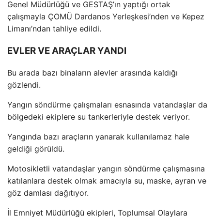
Genel M
üdürlü
ğ
ü ve GESTA
Ş’ın yaptığı ortak
çal
ışmayla
ÇOMÜ Dardanos Yerle
şkesi’nden ve Kepez
Limanı’ndan tahliye edildi.
EVLER VE ARAÇLAR YANDI
Bu arada bazı binaların alevler arasında kaldığı
g
özlendi.
Yang
ın s
öndürme çal
ışmaları esnasında vatandaşlar da
b
ölgedeki ekiplere su tankerleriyle destek veriyor.
Yang
ında bazı ara
çlar
ın yanarak kullanılamaz hale
geldiği g
örüldü.
Motosikletli vatanda
şlar yangın s
öndürme çal
ışmasına
katılanlara destek olmak amacıyla su, maske, ayran ve
g
öz damlas
ı dağıtıyor.
İl Emniyet M
üdürlü
ğ
ü ekipleri, Toplumsal Olaylara