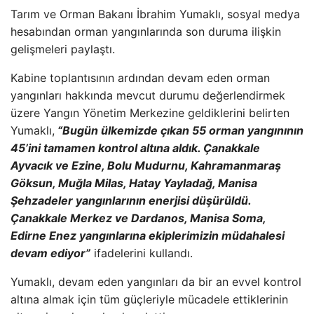
Tar
ım ve Orman Bakanı İbrahim Yumaklı, sosyal medya
hesabından orman yangınlarında son duruma ilişkin
gelişmeleri paylaştı.
Kabine toplantısının ardından devam eden orman
yangınları hakkında mevcut durumu değerlendirmek
üzere Yang
ın Y
önetim Merkezine geldiklerini belirten
Yumakl
ı,
“Bug
ün ülkemizde ç
ıkan 55 orman yangınının
45’ini tamamen kontrol altına aldık.
Çanakkale
Ayvac
ık ve Ezine, Bolu Mudurnu, Kahramanmaraş
G
öksun, Mu
ğla Milas, Hatay Yayladağ, Manisa
Şehzadeler yangınlarının enerjisi d
ü
ş
ürüldü.
Çanakkale Merkez ve Dardanos, Manisa Soma,
Edirne Enez yang
ınlarına ekiplerimizin m
üdahalesi
devam ediyor”
ifadelerini kulland
ı.
Yumaklı, devam eden yangınları da bir an evvel kontrol
altına almak i
çin tüm güçleriyle mücadele ettiklerinin