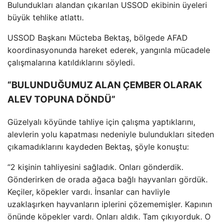
Bulundukları alandan
ç
ıkarılan USSOD ekibinin
üyeleri
büyük tehlike atlatt
ı.
USSOD Başkanı M
ücteba Bekta
ş, b
ölgede AFAD
koordinasyonunda hareket ederek, yang
ınla m
ücadele
çal
ışmalarına katıldıklarını s
öyledi.
“BULUNDUĞUMUZ ALAN ÇEMBER OLARAK
ALEV TOPUNA DÖNDÜ”
Güzelyal
ı k
öyünde tahliye için çal
ışma yaptıklarını,
alevlerin yolu kapatması nedeniyle bulundukları siteden
ç
ıkamadıklarını kaydeden Bektaş, ş
öyle konu
ştu:
“2 kişinin tahliyesini sağladık. Onları g
önderdik.
Gönderirken de orada a
ğaca bağlı hayvanları g
ördük.
Keçiler, köpekler vard
ı. İnsanlar can havliyle
uzaklaşırken hayvanların iplerini
çözememi
şler. Kapının
önünde köpekler vard
ı. Onları aldık. Tam
ç
ıkıyorduk. O