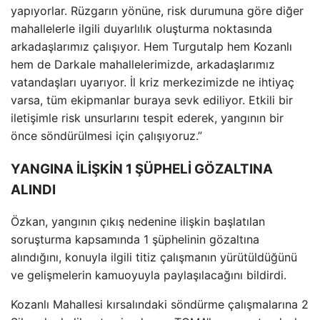
yapıyorlar. R
üzgar
ın y
önüne, risk durumuna göre di
ğer
mahallelerle ilgili duyarlılık oluşturma noktasında
arkadaşlarımız
çal
ışıyor. Hem Turgutalp hem Kozanlı
hem de Darkale mahallelerimizde, arkadaşlarımız
vatandaşları uyarıyor. İl kriz merkezimizde ne ihtiya
ç
varsa, tüm ekipmanlar buraya sevk ediliyor. Etkili bir
ileti
şimle risk unsurlarını tespit ederek, yangının bir
önce söndürülmesi için çal
ışıyoruz.”
YANGINA İLİŞKİN 1 ŞÜPHELİ GÖZALTINA
ALINDI
Özkan, yang
ının
ç
ıkış nedenine ilişkin başlatılan
soruşturma kapsamında 1 ş
üphelinin gözalt
ına
alındığını, konuyla ilgili titiz
çal
ışmanın y
ürütüldü
ğ
ünü
ve geli
şmelerin kamuoyuyla paylaşılacağını bildirdi.
Kozanlı Mahallesi kırsalındaki s
öndürme çal
ışmalarına 2