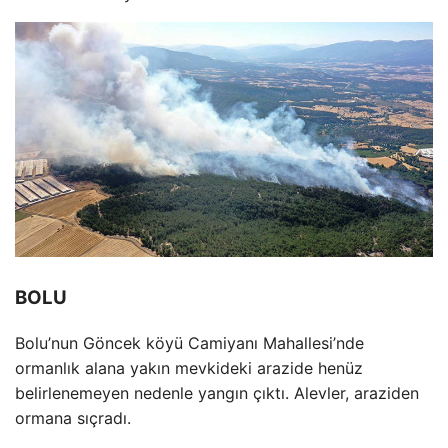
BOLU
Bolu’nun Göncek köyü Camiyan
ı Mahallesi’nde
ormanlık alana yakın mevkideki arazide hen
üz
belirlenemeyen nedenle yang
ın
ç
ıktı. Alevler, araziden
ormana sı
çrad
ı.