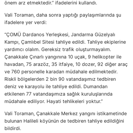
önem arz etmektedir.” ifadelerini kulland
ı.
Vali Toraman, daha sonra yaptığı paylaşımlarında şu
ifadelere yer verdi:
“
ÇOMÜ Dardanos Yerle
şkesi, Jandarma G
üzelyal
ı
Kampı,
Çaml
ıbel Sitesi tahliye edildi. Tahliye ekiplerine
yardımcı olalım. Gereksiz trafik oluşturmayalım.
Çanakkale Ç
ınarlı yangınına 10 u
çak, 9 helikopter ile
havadan, 75 arazöz, 35 itfaiye, 10 dozer, 92 di
ğer ara
ç
ve 760 personelle karadan müdahale edilmektedir.
Riskli bölgelerden 2 bin 90 vatanda
şımız tedbiren
deniz ve karayolu ile tahliye edildi. Dumandan
etkilenen 77 vatandaşımıza sağlık kuruluşlarında
m
üdahale ediliyor. Hayati tehlikeleri yoktur.”
Vali Toraman, Çanakkale Merkez yang
ını istikametinde
bulunan Halileli k
öyünün de tedbiren tahliye edildi
ğini
bildirdi.