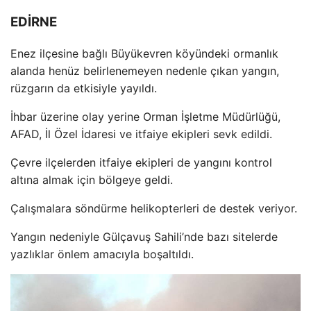
EDİRNE
Enez il
çesine ba
ğlı B
üyükevren köyündeki ormanl
ık
alanda hen
üz belirlenemeyen nedenle ç
ıkan yangın,
r
üzgar
ın da etkisiyle yayıldı.
İhbar
üzerine olay yerine Orman
İşletme M
üdürlü
ğ
ü,
AFAD,
İl
Özel
İdaresi ve itfaiye ekipleri sevk edildi.
Çevre ilçelerden itfaiye ekipleri de yang
ını kontrol
altına almak i
çin bölgeye geldi.
Çal
ışmalara s
öndürme helikopterleri de destek veriyor.
Yang
ın nedeniyle G
ülçavu
ş Sahili’nde bazı sitelerde
yazlıklar
önlem amac
ıyla boşaltıldı.