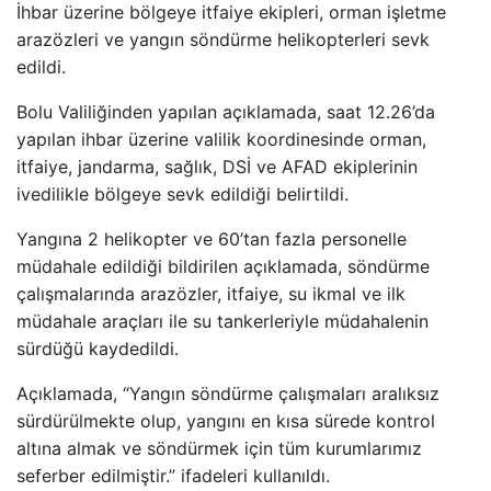
İhbar
üzerine bölgeye itfaiye ekipleri, orman i
şletme
araz
özleri ve yang
ın s
öndürme helikopterleri sevk
edildi.
Bolu Valili
ğinden yapılan a
ç
ıklamada, saat 12.26’da
yapılan ihbar
üzerine valilik koordinesinde orman,
itfaiye, jandarma, sa
ğlık, DSİ ve AFAD ekiplerinin
ivedilikle b
ölgeye sevk edildi
ği belirtildi.
Yangına 2 helikopter ve 60’tan fazla personelle
m
üdahale edildi
ği bildirilen a
ç
ıklamada, s
öndürme
çal
ışmalarında araz
özler, itfaiye, su ikmal ve ilk
müdahale araçlar
ı ile su tankerleriyle m
üdahalenin
sürdü
ğ
ü kaydedildi.
Aç
ıklamada, “Yangın s
öndürme çal
ışmaları aralıksız
s
ürdürülmekte olup, yang
ını en kısa s
ürede kontrol
alt
ına almak ve s
öndürmek için tüm kurumlar
ımız
seferber edilmiştir.” ifadeleri kullanıldı.