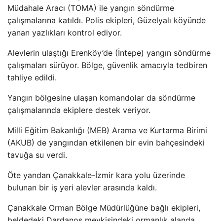
Müdahale Arac
ı (TOMA) ile yangın s
öndürme
çal
ışmalarına katıldı. Polis ekipleri, G
üzelyal
ı k
öyünde
yanan yazl
ıkları kontrol ediyor.
Alevlerin ulaştığı Erenk
öy’de (
İntepe) yangın s
öndürme
çal
ışmaları s
ürüyor. Bölge, güvenlik amac
ıyla tedbiren
tahliye edildi.
Yangın b
ölgesine ula
şan komandolar da s
öndürme
çal
ışmalarında ekiplere destek veriyor.
Milli Eğitim Bakanlığı (MEB) Arama ve Kurtarma Birimi
(AKUB) de yangından etkilenen bir evin bah
çesindeki
tavu
ğa su verdi.
Öte yandan Çanakkale-
İzmir kara yolu
üzerinde
bulunan bir i
ş yeri alevler arasında kaldı.
Çanakkale Orman Bölge Müdürlü
ğ
üne ba
ğlı ekipleri,
beldedeki Dardanos mevkisindeki ormanlık alanda