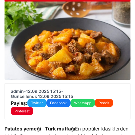
admin
•
12.09.2025 15:15
•
Güncellendi: 12.09.2025 15:15
Paylaş:
Twitter
Facebook
WhatsApp
Reddit
Pinterest
Patates yemeği
–
Türk mutfağı
En popüler klasiklerden