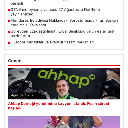
başladı
GTA 6’nın oynanış videosu 27 Ağustos’ta Netflix’te
■
yayınlanacak
Menderes Belediyesi Hakkındaki Soruşturmada Firari Başkan
■
Yardımcısı Yakalandı
Görevden uzaklaştırılmıştı. Erdal Beşikçioğlu’nun esrar testi
■
pozitif çıktı
Outdoor Mutfaklar ve Prestijli Yaşam Mekanları
■
Güncel
Ağustos 7, 2026
Ahbap Derneği yönetimine kayyum atandı. Fesih süreci
başladı