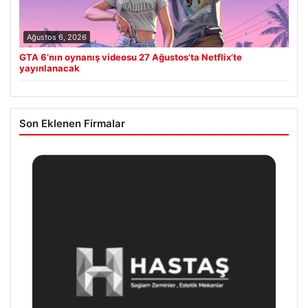
Ağustos 6, 2026
GTA 6’nın oynanış videosu 27 Ağustos’ta Netflix’te
yayınlanacak
Son Eklenen Firmalar