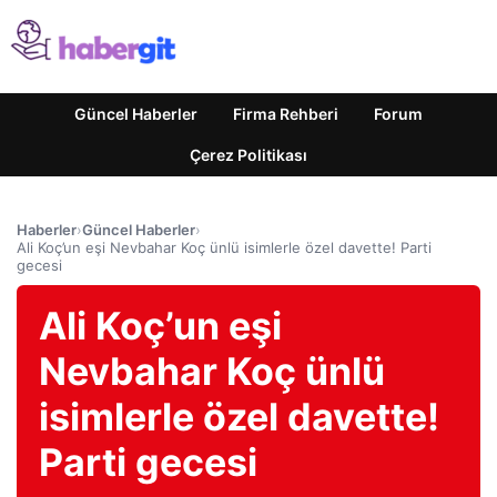
Güncel Haberler
Firma Rehberi
Forum
Çerez Politikası
Haberler
›
Güncel Haberler
›
Ali Koç’un eşi Nevbahar Koç ünlü isimlerle özel davette! Parti
gecesi
Ali Koç’un eşi
Nevbahar Koç ünlü
isimlerle özel davette!
Parti gecesi