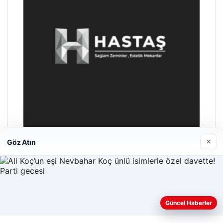
×
Göz Atın
Enes Kaplan Avukatlık Bürosu
Nisan 28, 2026
Güncel Haberler
Web sitemizi nasıl kullandığınızı daha iyi anlayabilmek,
deneyiminizi kişiselleştirmek ve geliştirmek amacıyla çerezler