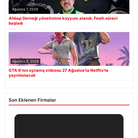
Ağustos 7, 2026
Ahbap Derneği yönetimine kayyum atandı. Fesih süreci
başladı
Ağustos 6, 2026
GTA 6’nın oynanış videosu 27 Ağustos’ta Netflix’te
yayınlanacak
Son Eklenen Firmalar