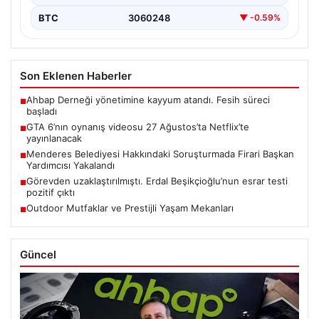
BTC
3060248
▼ -0.59%
Son Eklenen Haberler
Ahbap Derneği yönetimine kayyum atandı. Fesih süreci
■
başladı
GTA 6’nın oynanış videosu 27 Ağustos’ta Netflix’te
■
yayınlanacak
Menderes Belediyesi Hakkındaki Soruşturmada Firari Başkan
■
Yardımcısı Yakalandı
Görevden uzaklaştırılmıştı. Erdal Beşikçioğlu’nun esrar testi
■
pozitif çıktı
Outdoor Mutfaklar ve Prestijli Yaşam Mekanları
■
Güncel