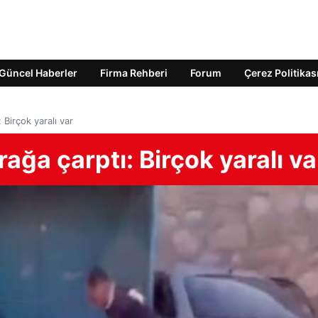
Güncel Haberler
Firma Rehberi
Forum
Çerez Politikas
 Birçok yaralı var
ağa çarptı: Birçok yaralı va