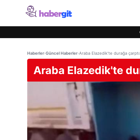
Haberler
›
Güncel Haberler
›
Araba Elazedik'te durağa çarptı:
Araba Elazedik'te dur