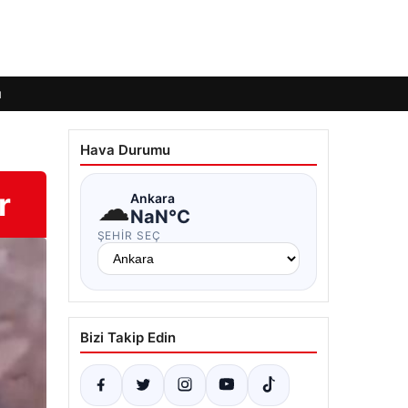
ı
Hava Durumu
r
☁
Ankara
NaN°C
ŞEHIR SEÇ
Bizi Takip Edin