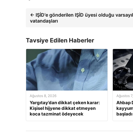
← IŞİD'e gönderilen IŞİD üyesi olduğu varsayı
vatandaşları
Tavsiye Edilen Haberler
Ağustos 8, 2026
Ağustos 7
Yargıtay’dan dikkat çeken karar:
Ahbap 
Kişisel hijyene dikkat etmeyen
kayyum 
koca tazminat ödeyecek
başladı