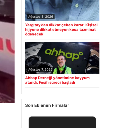
Ağustos 8, 2026
Yargıtay’dan dikkat çeken karar: Kişisel
hijyene dikkat etmeyen koca tazminat
ödeyecek
Ağustos 7, 2026
Ahbap Derneği yönetimine kayyum
atandı. Fesih süreci başladı
Son Eklenen Firmalar