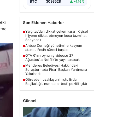
BTC
3093528
▲ +1.16%
eki
Son Eklenen Haberler
urma
Yargıtay’dan dikkat çeken karar: Kişisel
■
hijyene dikkat etmeyen koca tazminat
ödeyecek
Ahbap Derneği yönetimine kayyum
■
atandı. Fesih süreci başladı
GTA 6’nın oynanış videosu 27
■
Ağustos’ta Netflix’te yayınlanacak
Menderes Belediyesi Hakkındaki
■
Soruşturmada Firari Başkan Yardımcısı
Yakalandı
Görevden uzaklaştırılmıştı. Erdal
■
Beşikçioğlu’nun esrar testi pozitif çıktı
Güncel