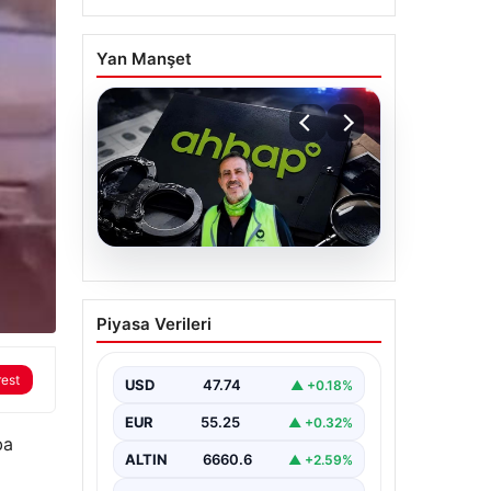
Yan Manşet
07.08.2026
Ahbap Derneği
Piyasa Verileri
yönetimine kayyum
atandı. Fesih süreci
rest
başladı
USD
47.74
▲ +0.18%
EUR
55.25
▲ +0.32%
ba
ALTIN
6660.6
▲ +2.59%