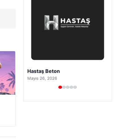
Enes Kaplan Avukatlık Bürosu
Nisan 28, 2026