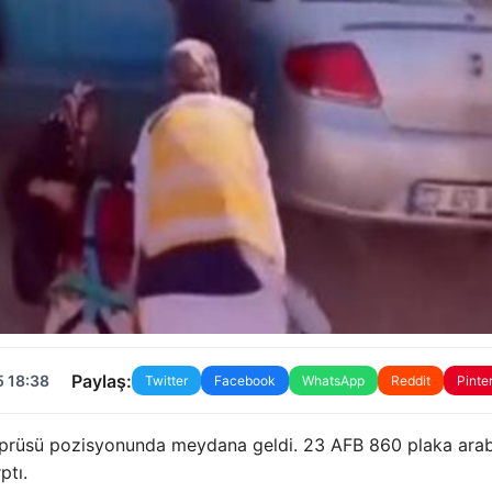
Paylaş:
5 18:38
Twitter
Facebook
WhatsApp
Reddit
Pinte
öprüsü pozisyonunda meydana geldi. 23 AFB 860 plaka ara
ptı.