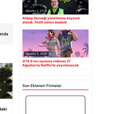
Ağustos 7, 2026
Ahbap Derneği yönetimine kayyum
atandı. Fesih süreci başladı
kında
Ağustos 6, 2026
GTA 6’nın oynanış videosu 27
Ağustos’ta Netflix’te yayınlanacak
Son Eklenen Firmalar
daki