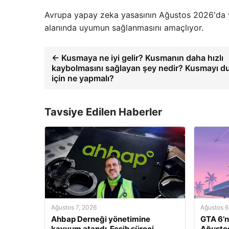
Avrupa yapay zeka yasasının Ağustos 2026'da y
alanında uyumun sağlanmasını amaçlıyor.
← Kusmaya ne iyi gelir? Kusmanın daha hızlı
kaybolmasını sağlayan şey nedir? Kusmayı 
için ne yapmalı?
Tavsiye Edilen Haberler
Ağustos 7, 2026
Ağustos 6
Ahbap Derneği yönetimine
GTA 6’n
kayyum atandı. Fesih süreci
Ağustos