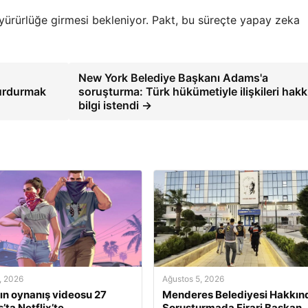
ürürlüğe girmesi bekleniyor. Pakt, bu süreçte yapay zeka
New York Belediye Başkanı Adams'a
durdurmak
soruşturma: Türk hükümetiyle ilişkileri hak
bilgi istendi →
, 2026
Ağustos 5, 2026
ın oynanış videosu 27
Menderes Belediyesi Hakkın
’ta Netflix’te
Soruşturmada Firari Başkan