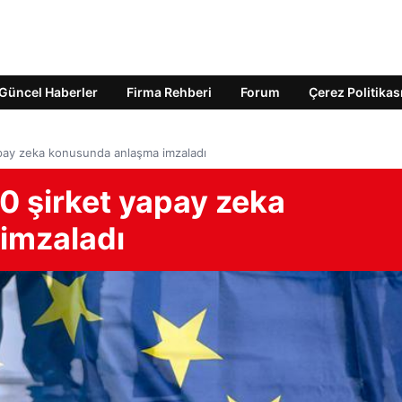
Güncel Haberler
Firma Rehberi
Forum
Çerez Politikas
yapay zeka konusunda anlaşma imzaladı
00 şirket yapay zeka
imzaladı