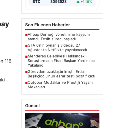
BTC
3093528
▲ +1.16%
pay
Son Eklenen Haberler
Ahbap Derneği yönetimine kayyum
■
atandı. Fesih süreci başladı
GTA 6’nın oynanış videosu 27
■
Ağustos’ta Netflix’te yayınlanacak
Menderes Belediyesi Hakkındaki
■
en 116
Soruşturmada Firari Başkan Yardımcısı
Yakalandı
Görevden uzaklaştırılmıştı. Erdal
■
Beşikçioğlu’nun esrar testi pozitif çıktı
aki
Outdoor Mutfaklar ve Prestijli Yaşam
■
Mekanları
Güncel
,