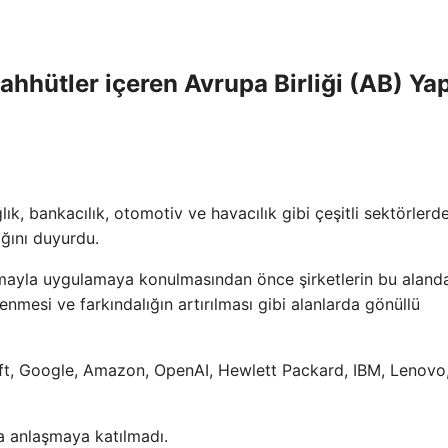
aahhütler içeren Avrupa Birliği (AB) Ya
k, bankacılık, otomotiv ve havacılık gibi çeşitli sektörlerd
ığını duyurdu.
mayla uygulamaya konulmasından önce şirketlerin bu aland
rlenmesi ve farkındalığın artırılması gibi alanlarda gönüllü
oft, Google, Amazon, OpenAI, Hewlett Packard, IBM, Lenovo
ta anlaşmaya katılmadı.