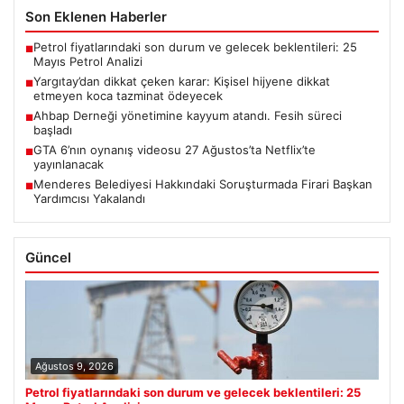
Son Eklenen Haberler
Petrol fiyatlarındaki son durum ve gelecek beklentileri: 25
■
Mayıs Petrol Analizi
Yargıtay’dan dikkat çeken karar: Kişisel hijyene dikkat
■
etmeyen koca tazminat ödeyecek
Ahbap Derneği yönetimine kayyum atandı. Fesih süreci
■
başladı
GTA 6’nın oynanış videosu 27 Ağustos’ta Netflix’te
■
yayınlanacak
Menderes Belediyesi Hakkındaki Soruşturmada Firari Başkan
■
Yardımcısı Yakalandı
Güncel
Ağustos 9, 2026
Petrol fiyatlarındaki son durum ve gelecek beklentileri: 25