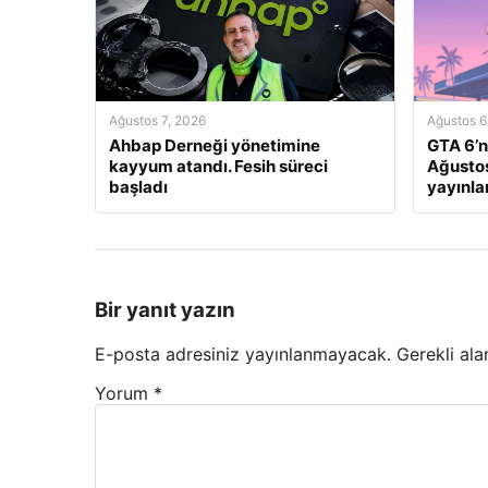
Ağustos 7, 2026
Ağustos 6
Ahbap Derneği yönetimine
GTA 6’n
kayyum atandı. Fesih süreci
Ağustos
başladı
yayınl
Bir yanıt yazın
E-posta adresiniz yayınlanmayacak.
Gerekli ala
Yorum
*