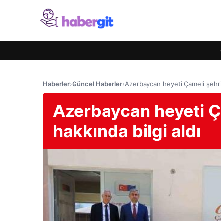
Haberler
›
Güncel Haberler
›
Azerbaycan heyeti Çameli şehrin
Azerbaycan heyeti Ça
hakkında bilgi aldı