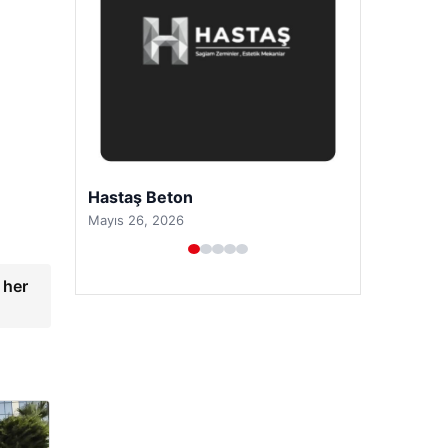
Enes Kaplan Avukatlık Bürosu
Nisan 28, 2026
 her