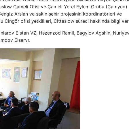
ttaslow Çameli Ofisi ve Çameli Yerel Eylem Grubu (Çamyeg) O
Cengiz Arslan ve sakin şehir projesinin koordinatörleri ve
ingör ofisi yetkilileri, Cittaslow süreci hakkında bilgi veri
nlarov Elstan VZ, Hszenzod Ramil, Bagylov Agshin, Nuriye
mdov Elservr.