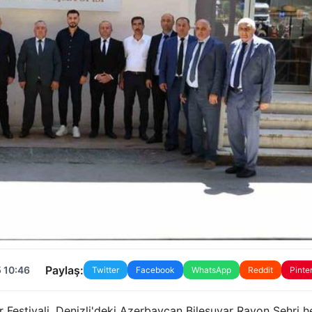
Paylaş:
 10:46
Twitter
Facebook
WhatsApp
Reddit
Pinte
 Festivali, Denizli'deki Azerbaycan Bilesuvar Rayon Şehri he