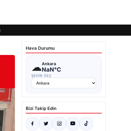
ı
Hava Durumu
☁
Ankara
NaN°C
ŞEHIR SEÇ
Bizi Takip Edin