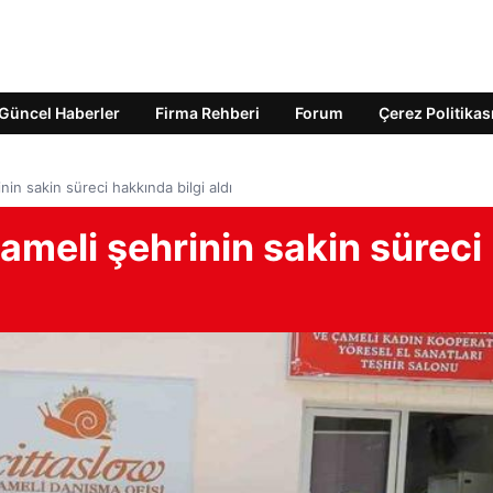
Güncel Haberler
Firma Rehberi
Forum
Çerez Politikas
in sakin süreci hakkında bilgi aldı
meli şehrinin sakin süreci