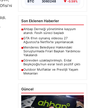
BTC
3060248
▼ -0.59%
fisi'ni
ldi.
Son Eklenen Haberler
v
Ahbap Derneği yönetimine kayyum
■
atandı. Fesih süreci başladı
GTA 6’nın oynanış videosu 27
■
Ağustos’ta Netflix’te yayınlanacak
Menderes Belediyesi Hakkındaki
■
Soruşturmada Firari Başkan Yardımcısı
Yakalandı
Görevden uzaklaştırılmıştı. Erdal
■
Beşikçioğlu’nun esrar testi pozitif çıktı
Outdoor Mutfaklar ve Prestijli Yaşam
■
Mekanları
Güncel