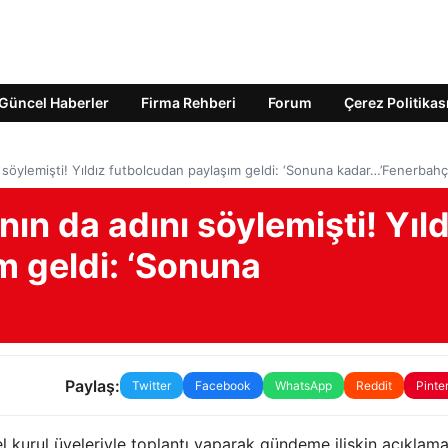
Güncel Haberler
Firma Rehberi
Forum
Çerez Politikas
nı söylemişti! Yıldız futbolcudan paylaşım geldi: ‘Sonuna kadar…’Fenerbah
nın da adını söylemişti! Yıld
m geldi: ‘Sonuna
Paylaş:
Twitter
Facebook
WhatsApp
Reddit
Pinte
l kurul üyeleriyle toplantı yaparak gündeme ilişkin açıklam