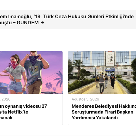
em İmamoğlu, ‘19. Türk Ceza Hukuku Günleri Etkinliği’nde
nuştu – GÜNDEM →
, 2026
Ağustos 5, 2026
ın oynanış videosu 27
Menderes Belediyesi Hakkın
’ta Netflix’te
Soruşturmada Firari Başkan
anacak
Yardımcısı Yakalandı