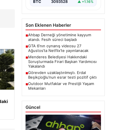
BTC
3093528
▲ +1.16%
Son Eklenen Haberler
Ahbap Derneği yönetimine kayyum
■
atandı. Fesih süreci başladı
GTA 6’nın oynanış videosu 27
■
Ağustos’ta Netflix’te yayınlanacak
Menderes Belediyesi Hakkındaki
■
Soruşturmada Firari Başkan Yardımcısı
Yakalandı
Görevden uzaklaştırılmıştı. Erdal
■
Beşikçioğlu’nun esrar testi pozitif çıktı
Outdoor Mutfaklar ve Prestijli Yaşam
■
Mekanları
daki
Güncel