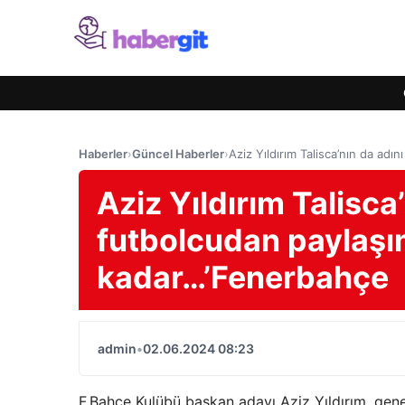
Haberler
›
Güncel Haberler
›
Aziz Yıldırım Talisca’nın da adı
Aziz Yıldırım Talisca’
futbolcudan paylaşı
kadar…’Fenerbahçe
admin
•
02.06.2024 08:23
F.Bahçe Kulübü başkan adayı Aziz Yıldırım, gene