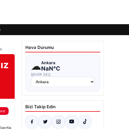
ı
Hava Durumu
çe
ız
☁
Ankara
NaN°C
ŞEHIR SEÇ
Bizi Takip Edin
rest
alarda