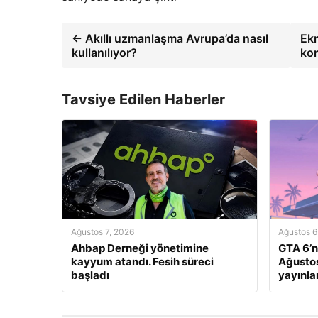
← Akıllı uzmanlaşma Avrupa’da nasıl
Ekr
kullanılıyor?
ko
Tavsiye Edilen Haberler
Ağustos 7, 2026
Ağustos 6
Ahbap Derneği yönetimine
GTA 6’n
kayyum atandı. Fesih süreci
Ağustos
başladı
yayınl