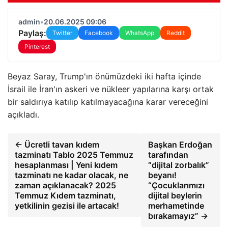
admin
•
20.06.2025 09:06
Paylaş:
Twitter
Facebook
WhatsApp
Reddit
Pinterest
Beyaz Saray, Trump'ın önümüzdeki iki hafta içinde
İsrail ile İran'ın askeri ve nükleer yapılarına karşı ortak
bir saldırıya katılıp katılmayacağına karar vereceğini
açıkladı.
← Ücretli tavan kıdem
Başkan Erdoğan
tazminatı Tablo 2025 Temmuz
tarafından
hesaplanması | Yeni kıdem
“dijital zorbalık”
tazminatı ne kadar olacak, ne
beyanı!
zaman açıklanacak? 2025
“Çocuklarımızı
Temmuz Kıdem tazminatı,
dijital beylerin
yetkilinin gezisi ile artacak!
merhametinde
bırakamayız” →