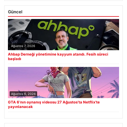
Güncel
Ağustos 7, 2026
Ahbap Derneği yönetimine kayyum atandı. Fesih süreci
başladı
Ağustos 6, 2026
GTA 6’nın oynanış videosu 27 Ağustos’ta Netflix’te
yayınlanacak