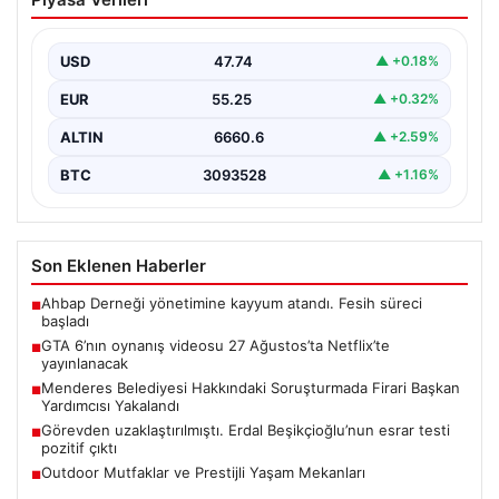
Ağustos’ta Netflix’te yayınlanacak
{“title”: “GTA 6’nın Heyecanlandıran Oynanış Videosu 27
Ağustos’ta Netflix’te Yayınlanacak”, “content”: “ Güçlü
USD
47.74
▲ +0.18%
beklentilerin…
EUR
55.25
▲ +0.32%
ALTIN
6660.6
▲ +2.59%
BTC
3093528
▲ +1.16%
Son Eklenen Haberler
Ahbap Derneği yönetimine kayyum atandı. Fesih süreci
■
başladı
GTA 6’nın oynanış videosu 27 Ağustos’ta Netflix’te
■
yayınlanacak
Menderes Belediyesi Hakkındaki Soruşturmada Firari Başkan
■
Yardımcısı Yakalandı
Görevden uzaklaştırılmıştı. Erdal Beşikçioğlu’nun esrar testi
■
pozitif çıktı
Outdoor Mutfaklar ve Prestijli Yaşam Mekanları
■