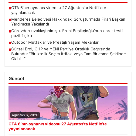
GTA 6’nın oynanış videosu 27 Ağustos’ta Netflix’te
■
yayınlanacak
Menderes Belediyesi Hakkındaki Soruşturmada Firari Başkan
■
Yardımcısı Yakalandı
Görevden uzaklaştırılmıştı. Erdal Beşikçioğlu’nun esrar testi
■
pozitif çıktı
Outdoor Mutfaklar ve Prestijli Yaşam Mekanları
■
Gürsel Erol, CHP ve YENİ Parti’ye Ortaklık Çağrısında
■
Bulundu: “Birliktelik Seçim İttifakı veya Tam Birleşme Şeklinde
Olabilir”
Güncel
Ağustos 6, 2026
GTA 6’nın oynanış videosu 27 Ağustos’ta Netflix’te
yayınlanacak