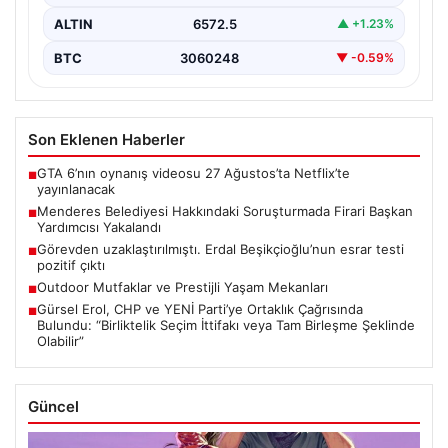
ALTIN
6572.5
▲ +1.23%
BTC
3060248
▼ -0.59%
Son Eklenen Haberler
GTA 6’nın oynanış videosu 27 Ağustos’ta Netflix’te
■
yayınlanacak
Menderes Belediyesi Hakkındaki Soruşturmada Firari Başkan
■
Yardımcısı Yakalandı
Görevden uzaklaştırılmıştı. Erdal Beşikçioğlu’nun esrar testi
■
pozitif çıktı
Outdoor Mutfaklar ve Prestijli Yaşam Mekanları
■
Gürsel Erol, CHP ve YENİ Parti’ye Ortaklık Çağrısında
■
Bulundu: “Birliktelik Seçim İttifakı veya Tam Birleşme Şeklinde
Olabilir”
Güncel