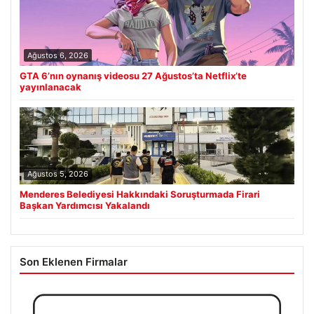
Ağustos 6, 2026
GTA 6’nın oynanış videosu 27 Ağustos’ta Netflix’te
yayınlanacak
Ağustos 5, 2026
Menderes Belediyesi Hakkındaki Soruşturmada Firari
Başkan Yardımcısı Yakalandı
Son Eklenen Firmalar