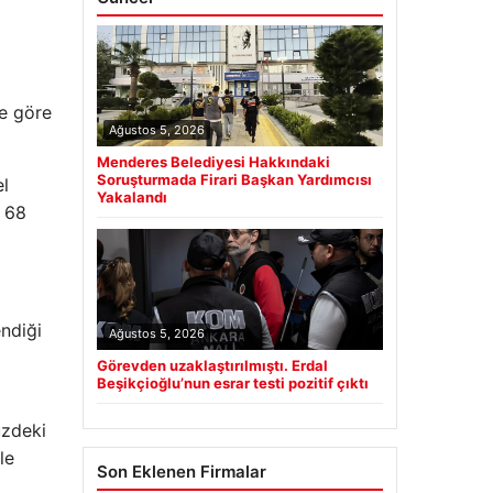
ye göre
Ağustos 5, 2026
Menderes Belediyesi Hakkındaki
Soruşturmada Firari Başkan Yardımcısı
el
Yakalandı
a 68
ndiği
Ağustos 5, 2026
Görevden uzaklaştırılmıştı. Erdal
Beşikçioğlu’nun esrar testi pozitif çıktı
üzdeki
le
Son Eklenen Firmalar