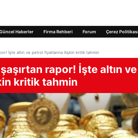
Güncel Haberler
Firma Rehberi
Forum
Çerez Politikas
! İşte altın ve petrol fiyatlarına ilişkin kritik tahmin
aşırtan rapor! İşte altın ve
kin kritik tahmin