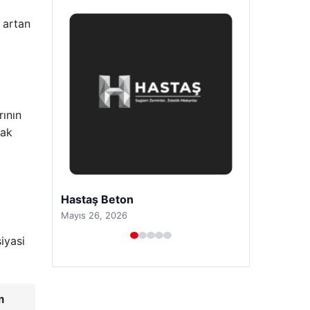
 artan
rının
rak
Enes Kaplan Avukatlık Bürosu
Nisan 28, 2026
iyasi
m