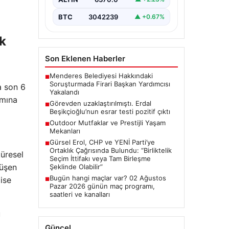
Gelişmeler”, “content”: “
Ankara’da…
BTC
3042239
▲ +0.67%
ük
Son Eklenen Haberler
Menderes Belediyesi Hakkındaki
■
Soruşturmada Firari Başkan Yardımcısı
a son 6
Yakalandı
amına
Görevden uzaklaştırılmıştı. Erdal
■
Beşikçioğlu’nun esrar testi pozitif çıktı
Outdoor Mutfaklar ve Prestijli Yaşam
■
Mekanları
Gürsel Erol, CHP ve YENİ Parti’ye
■
Ortaklık Çağrısında Bulundu: “Birliktelik
küresel
Seçim İttifakı veya Tam Birleşme
düşen
Şeklinde Olabilir”
Bugün hangi maçlar var? 02 Ağustos
ise
■
Pazar 2026 günün maç programı,
saatleri ve kanalları
u
Güncel