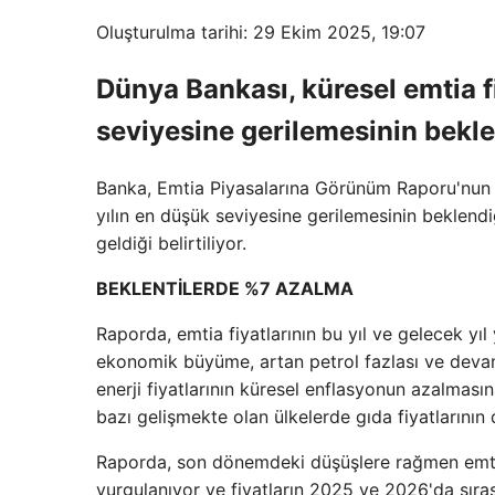
Oluşturulma tarihi: 29 Ekim 2025, 19:07
Dünya Bankası, küresel emtia f
seviyesine gerilemesinin beklen
Banka, Emtia Piyasalarına Görünüm Raporu'nun E
yılın en düşük seviyesine gerilemesinin beklend
geldiği belirtiliyor.
BEKLENTİLERDE %7 AZALMA
Raporda, emtia fiyatlarının bu yıl ve gelecek yı
ekonomik büyüme, artan petrol fazlası ve devam e
enerji fiyatlarının küresel enflasyonun azalması
bazı gelişmekte olan ülkelerde gıda fiyatlarının 
Raporda, son dönemdeki düşüşlere rağmen emtia 
vurgulanıyor ve fiyatların 2025 ve 2026'da sıra