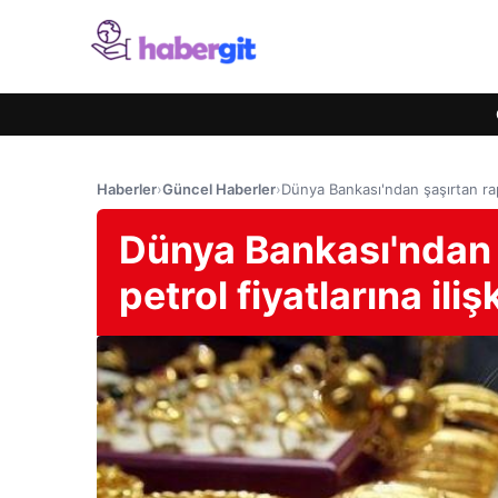
Haberler
›
Güncel Haberler
›
Dünya Bankası'ndan şaşırtan rapor
Dünya Bankası'ndan ş
petrol fiyatlarına iliş