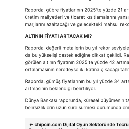
Raporda, gübre fiyatlarının 2025'te yüzde 21 a
üretim maliyetleri ve ticaret kısıtlamalarını yansı
marjlarını azaltacağı ve gelecekteki mahsul rekolte
ALTININ FİYATI ARTACAK MI?
Raporda, değerli metallerin bu yıl rekor seviyele
da bu yükselişi desteklediğine dikkat çekildi. R
görülen altının fiyatının 2025'te yüzde 42 artm
ortalamasının neredeyse iki katına çıkacağı tahm
Raporda, gümüş fiyatlarının bu yıl yüzde 34 art
artmasının beklendiği belirtiliyor.
Dünya Bankası raporunda, küresel büyümenin tah
belirsizliklerin uzun süre sürmesi durumunda emti
← chipcin.com Dijital Oyun Sektöründe Tecrü