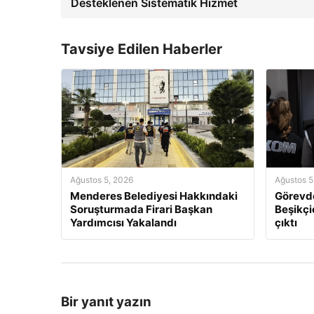
Desteklenen Sistematik Hizmet
Tavsiye Edilen Haberler
Ağustos 5, 2026
Ağustos 5
Menderes Belediyesi Hakkındaki
Görevde
Soruşturmada Firari Başkan
Beşikçio
Yardımcısı Yakalandı
çıktı
Bir yanıt yazın