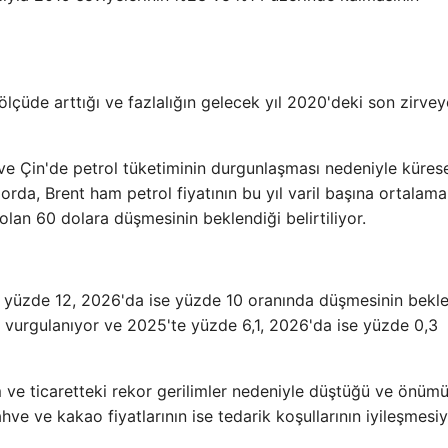
 ölçüde arttığı ve fazlalığın gelecek yıl 2020'deki son zirve
ı ve Çin'de petrol tüketiminin durgunlaşması nedeniyle küres
porda, Brent ham petrol fiyatının bu yıl varil başına ortalam
lan 60 dolara düşmesinin beklendiği belirtiliyor.
te yüzde 12, 2026'da ise yüzde 10 oranında düşmesinin bekle
ğü vurgulanıyor ve 2025'te yüzde 6,1, 2026'da ise yüzde 0,3
im ve ticaretteki rekor gerilimler nedeniyle düştüğü ve önüm
ahve ve kakao fiyatlarının ise tedarik koşullarının iyileşmesiy