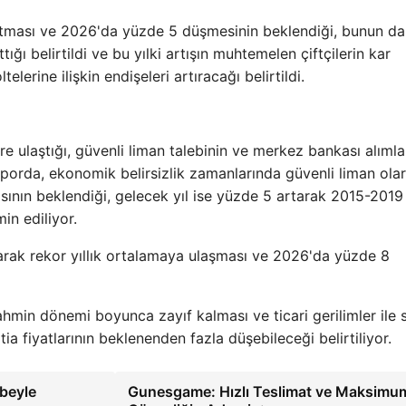
rtması ve 2026'da yüzde 5 düşmesinin beklendiği, bunun da
ttığı belirtildi ve bu yılki artışın muhtemelen çiftçilerin kar
lerine ilişkin endişeleri artıracağı belirtildi.
re ulaştığı, güvenli liman talebinin ve merkez bankası alımla
aporda, ekonomik belirsizlik zamanlarında güvenli liman ola
asının beklendiği, gelecek yıl ise yüzde 5 artarak 2015-2019
in ediliyor.
arak rekor yıllık ortalamaya ulaşması ve 2026'da yüzde 8
min dönemi boyunca zayıf kalması ve ticari gerilimler ile s
a fiyatlarının beklenenden fazla düşebileceği belirtiliyor.
beyle
Gunesgame: Hızlı Teslimat ve Maksimu