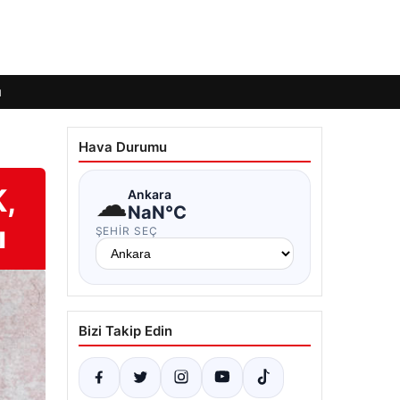
ı
Hava Durumu
,
☁
Ankara
NaN°C
ı
ŞEHIR SEÇ
Bizi Takip Edin