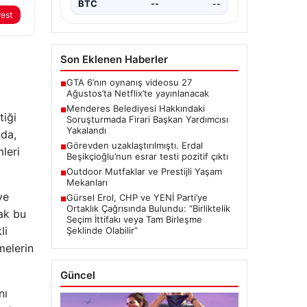
Belediye Başkan Yardımcısı…
BTC
--
--
rest
Son Eklenen Haberler
GTA 6’nın oynanış videosu 27
■
Ağustos’ta Netflix’te yayınlanacak
Menderes Belediyesi Hakkındaki
■
tiği
Soruşturmada Firari Başkan Yardımcısı
Yakalandı
nda,
Görevden uzaklaştırılmıştı. Erdal
■
leri
Beşikçioğlu’nun esrar testi pozitif çıktı
Outdoor Mutfaklar ve Prestijli Yaşam
■
Mekanları
ve
Gürsel Erol, CHP ve YENİ Parti’ye
■
Ortaklık Çağrısında Bulundu: “Birliktelik
cak bu
Seçim İttifakı veya Tam Birleşme
li
Şeklinde Olabilir”
melerin
Güncel
nı