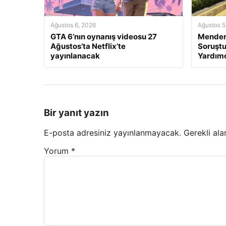
Ağustos 6, 2026
Ağustos 5
GTA 6’nın oynanış videosu 27
Mendere
Ağustos’ta Netflix’te
Soruştu
yayınlanacak
Yardımc
Bir yanıt yazın
E-posta adresiniz yayınlanmayacak.
Gerekli ala
Yorum
*