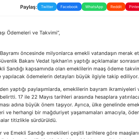
Paylaş:
Twitter
Facebook
WhatsApp
Reddit
Pinte
aşı Ödemeleri ve Takvimi”,
Bayramı öncesinde milyonlarca emekli vatandaşın merak et
üvenlik Bakanı Vedat Işıkhan’ın yaptığı açıklamalar sonrası
li Sandığı kapsamında olan emeklilerin maaş ödeme takvim
apılacak ödemelerin detayları büyük ilgiyle takip ediliyor.
den yaptığı paylaşımlarda, emeklilerin bayram ikramiyeleri 
belirtti. 17 ile 22 Mayıs tarihleri arasında hesaplara yatırıla
laması adına büyük önem taşıyor. Ayrıca, ülke genelinde emek
ri ve herhangi bir mağduriyet yaşamamaları amacıyla, öde
ar titizlikle sürdürüldü.
ve Emekli Sandığı emeklileri çeşitli tarihlere göre maaşları