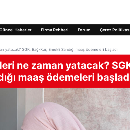
Güncel Haberler
Firma Rehberi
Forum
Çerez Politikas
an yatacak? SGK, Bağ-Kur, Emekli Sandığı maaş ödemeleri başladı
eri ne zaman yatacak? SGK
dığı maaş ödemeleri başlad