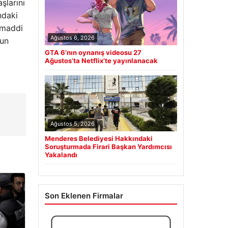
şlarını
ndaki
 maddi
Ağustos 6, 2026
ğun
GTA 6’nın oynanış videosu 27
Ağustos’ta Netflix’te yayınlanacak
Ağustos 5, 2026
Menderes Belediyesi Hakkındaki
Soruşturmada Firari Başkan Yardımcısı
Yakalandı
Son Eklenen Firmalar