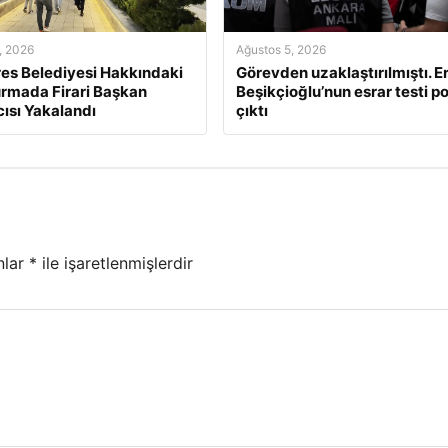
, 2026
Ağustos 5, 2026
s Belediyesi Hakkındaki
Görevden uzaklaştırılmıştı. E
rmada Firari Başkan
Beşikçioğlu’nun esrar testi po
ısı Yakalandı
çıktı
nlar
*
ile işaretlenmişlerdir