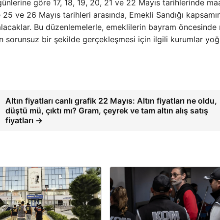
ünlerine göre 17, 18, 19, 20, 21 ve 22 Mayıs tarihlerinde maa
e 25 ve 26 Mayıs tarihleri arasında, Emekli Sandığı kapsamı
 alacaklar. Bu düzenlemelerle, emeklilerin bayram öncesinde
 sorunsuz bir şekilde gerçekleşmesi için ilgili kurumlar yo
Altın fiyatları canlı grafik 22 Mayıs: Altın fiyatları ne oldu,
düştü mü, çıktı mı? Gram, çeyrek ve tam altın alış satış
fiyatları →