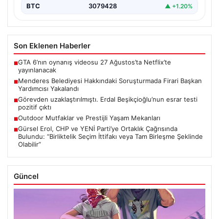
BTC
3079428
▲ +1.20%
Son Eklenen Haberler
GTA 6’nın oynanış videosu 27 Ağustos’ta Netflix’te
■
yayınlanacak
Menderes Belediyesi Hakkındaki Soruşturmada Firari Başkan
■
Yardımcısı Yakalandı
Görevden uzaklaştırılmıştı. Erdal Beşikçioğlu’nun esrar testi
■
pozitif çıktı
Outdoor Mutfaklar ve Prestijli Yaşam Mekanları
■
Gürsel Erol, CHP ve YENİ Parti’ye Ortaklık Çağrısında
■
Bulundu: “Birliktelik Seçim İttifakı veya Tam Birleşme Şeklinde
Olabilir”
Güncel