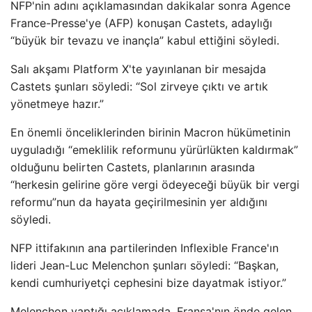
NFP'nin adını açıklamasından dakikalar sonra Agence
France-Presse'ye (AFP) konuşan Castets, adaylığı
“büyük bir tevazu ve inançla” kabul ettiğini söyledi.
Salı akşamı Platform X'te yayınlanan bir mesajda
Castets şunları söyledi: “Sol zirveye çıktı ve artık
yönetmeye hazır.”
En önemli önceliklerinden birinin Macron hükümetinin
uyguladığı “emeklilik reformunu yürürlükten kaldırmak”
olduğunu belirten Castets, planlarının arasında
“herkesin gelirine göre vergi ödeyeceği büyük bir vergi
reformu”nun da hayata geçirilmesinin yer aldığını
söyledi.
NFP ittifakının ana partilerinden Inflexible France'ın
lideri Jean-Luc Melenchon şunları söyledi: “Başkan,
kendi cumhuriyetçi cephesini bize dayatmak istiyor.”
Melenchon yaptığı açıklamada, Fransa'nın önde gelen