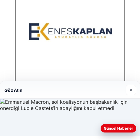
×
Göz Atın
Enes Kaplan Avukatlık Bürosu
Nisan 28, 2026
Güncel Haberler
Web sitemizi nasıl kullandığınızı daha iyi anlayabilmek,
deneyiminizi kişiselleştirmek ve geliştirmek amacıyla çerezler