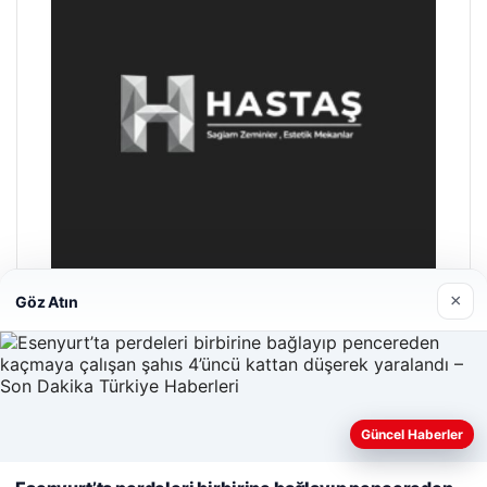
×
Göz Atın
Enes Kaplan Avukatlık Bürosu
Nisan 28, 2026
Güncel Haberler
Web sitemizi nasıl kullandığınızı daha iyi anlayabilmek,