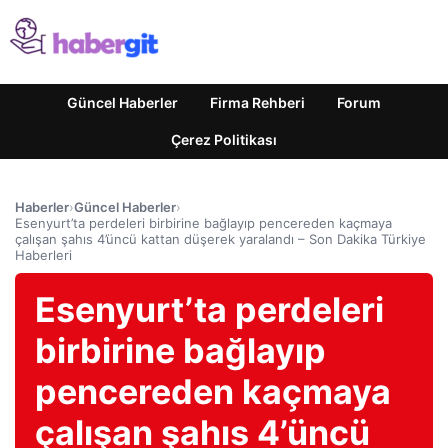
Güncel Haberler
Firma Rehberi
Forum
Çerez Politikası
Haberler
›
Güncel Haberler
›
Esenyurt’ta perdeleri birbirine bağlayıp pencereden kaçmaya
çalışan şahıs 4’üncü kattan düşerek yaralandı – Son Dakika Türkiye
Haberleri
Esenyurt’ta perdeleri
birbirine bağlayıp
pencereden kaçmaya
çalışan şahıs 4’üncü