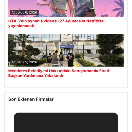
Ağustos 6, 2026
GTA 6’nın oynanış videosu 27 Ağustos’ta Netflix’te
yayınlanacak
Ağustos 5, 2026
Menderes Belediyesi Hakkındaki Soruşturmada Firari
Başkan Yardımcısı Yakalandı
Son Eklenen Firmalar