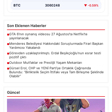
BTC
3060248
▼ -0.59%
Son Eklenen Haberler
GTA 6’nın oynanış videosu 27 Ağustos’ta Netflix’te
■
yayınlanacak
Menderes Belediyesi Hakkındaki Soruşturmada Firari Başkan
■
Yardımcısı Yakalandı
Görevden uzaklaştırılmıştı. Erdal Beşikçioğlu’nun esrar testi
■
pozitif çıktı
Outdoor Mutfaklar ve Prestijli Yaşam Mekanları
■
Gürsel Erol, CHP ve YENİ Parti’ye Ortaklık Çağrısında
■
Bulundu: “Birliktelik Seçim İttifakı veya Tam Birleşme Şeklinde
Olabilir”
Güncel