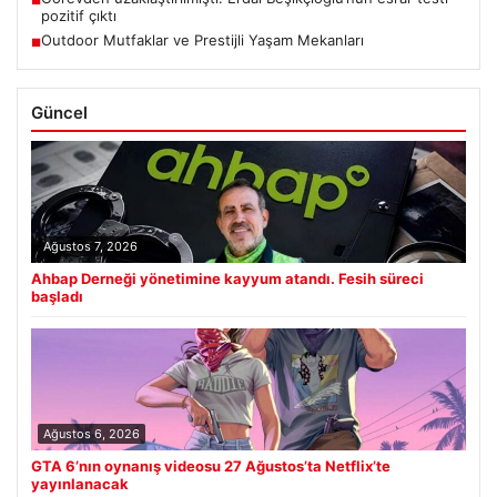
pozitif çıktı
Outdoor Mutfaklar ve Prestijli Yaşam Mekanları
■
Güncel
Ağustos 7, 2026
Ahbap Derneği yönetimine kayyum atandı. Fesih süreci
başladı
Ağustos 6, 2026
GTA 6’nın oynanış videosu 27 Ağustos’ta Netflix’te
yayınlanacak