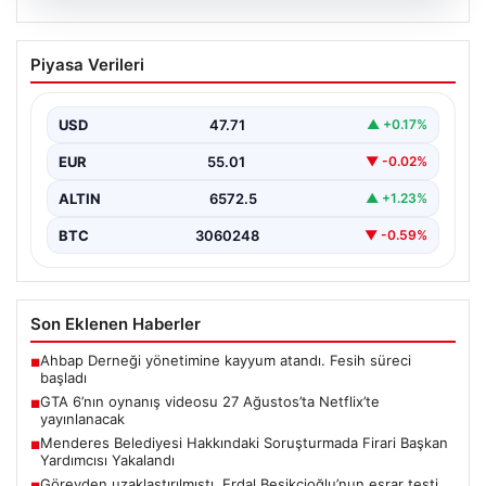
06.08.2026
GTA 6’nın oynanış videosu 27
Piyasa Verileri
Ağustos’ta Netflix’te yayınlanacak
{“title”: “GTA 6’nın Heyecanlandıran Oynanış Videosu 27
Ağustos’ta Netflix’te Yayınlanacak”, “content”: “ Güçlü
USD
47.71
▲ +0.17%
beklentilerin…
EUR
55.01
▼ -0.02%
ALTIN
6572.5
▲ +1.23%
BTC
3060248
▼ -0.59%
Son Eklenen Haberler
Ahbap Derneği yönetimine kayyum atandı. Fesih süreci
■
başladı
GTA 6’nın oynanış videosu 27 Ağustos’ta Netflix’te
■
yayınlanacak
Menderes Belediyesi Hakkındaki Soruşturmada Firari Başkan
■
Yardımcısı Yakalandı
Görevden uzaklaştırılmıştı. Erdal Beşikçioğlu’nun esrar testi
■