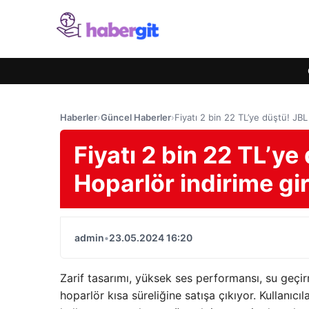
Haberler
›
Güncel Haberler
›
Fiyatı 2 bin 22 TL’ye düştü! JBL
Fiyatı 2 bin 22 TL’ye
Hoparlör indirime gir
admin
•
23.05.2024 16:20
Zarif tasarımı, yüksek ses performansı, su geçir
hoparlör kısa süreliğine satışa çıkıyor. Kullanıc