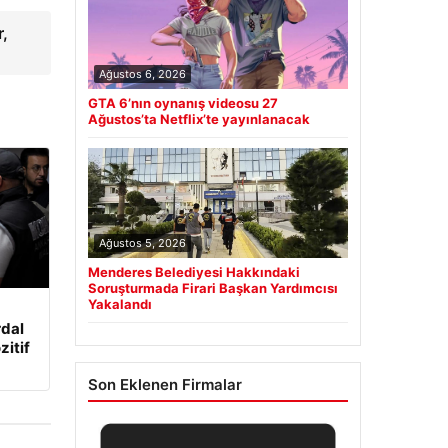
r,
Ağustos 6, 2026
GTA 6’nın oynanış videosu 27
Ağustos’ta Netflix’te yayınlanacak
Ağustos 5, 2026
Menderes Belediyesi Hakkındaki
Soruşturmada Firari Başkan Yardımcısı
Yakalandı
rdal
zitif
Son Eklenen Firmalar