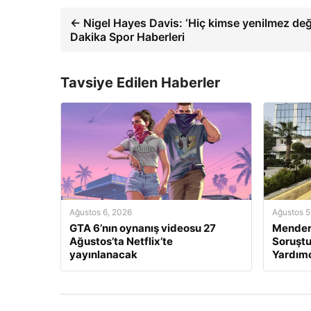
← Nigel Hayes Davis: ‘Hiç kimse yenilmez deği
Dakika Spor Haberleri
Tavsiye Edilen Haberler
Ağustos 6, 2026
Ağustos 5
GTA 6’nın oynanış videosu 27
Mendere
Ağustos’ta Netflix’te
Soruştu
yayınlanacak
Yardımc