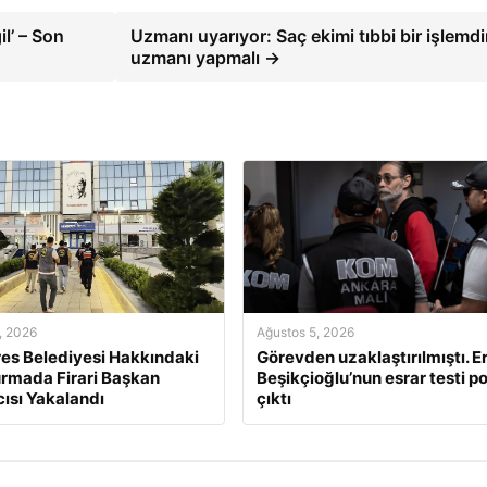
l’ – Son
Uzmanı uyarıyor: Saç ekimi tıbbi bir işlemdi
uzmanı yapmalı →
, 2026
Ağustos 5, 2026
s Belediyesi Hakkındaki
Görevden uzaklaştırılmıştı. E
rmada Firari Başkan
Beşikçioğlu’nun esrar testi po
ısı Yakalandı
çıktı