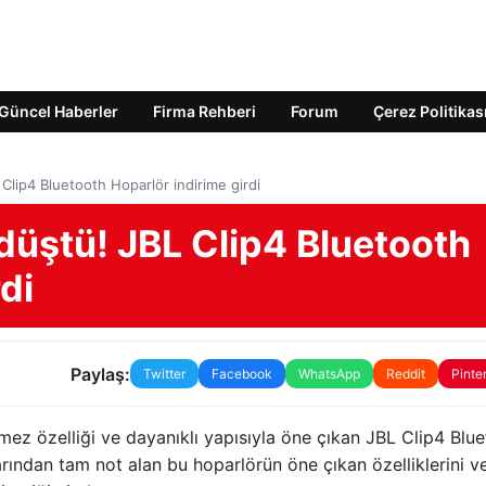
Güncel Haberler
Firma Rehberi
Forum
Çerez Politikas
 Clip4 Bluetooth Hoparlör indirime girdi
 düştü! JBL Clip4 Bluetooth
di
Paylaş:
Twitter
Facebook
WhatsApp
Reddit
Pinte
mez özelliği ve dayanıklı yapısıyla öne çıkan JBL Clip4 Blu
ılarından tam not alan bu hoparlörün öne çıkan özelliklerini v