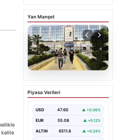
Yan Manşet
05.08.2026
Menderes Belediyesi
Piyasa Verileri
Hakkındaki
Soruşturmada Firari
Başkan Yardımcısı
USD
47.60
▲ +0.06%
Yakalandı
EUR
55.08
▲ +0.12%
ellikle
İzmir’de Menderes Belediyesi’ne
yönelik geniş çaplı soruşturma
ALTIN
6511.8
▲ +0.24%
kalite
kapsamında firari olarak aranan