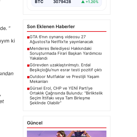
e
Belediye Başkan Yardımcısı…
BTC
3079428
▲ +1.20%
Son Eklenen Haberler
de. “
GTA 6’nın oynanış videosu 27
■
ıyım ki
Ağustos’ta Netflix’te yayınlanacak
Menderes Belediyesi Hakkındaki
■
Soruşturmada Firari Başkan Yardımcısı
Yakalandı
Görevden uzaklaştırılmıştı. Erdal
■
Beşikçioğlu’nun esrar testi pozitif çıktı
asından
Outdoor Mutfaklar ve Prestijli Yaşam
■
Mekanları
Gürsel Erol, CHP ve YENİ Parti’ye
■
,
Ortaklık Çağrısında Bulundu: “Birliktelik
Seçim İttifakı veya Tam Birleşme
et
Şeklinde Olabilir”
Güncel