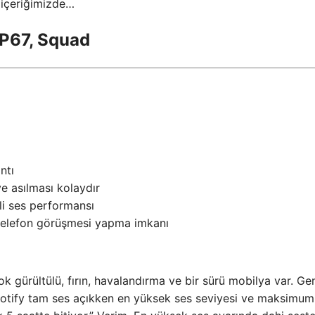
r içeriğimizde…
IP67, Squad
ntı
e asılması kolaydır
li ses performansı
 telefon görüşmesi yapma imkanı
 gürültülü, fırın, havalandırma ve bir sürü mobilya var. Gen
Spotify tam ses açıkken en yüksek ses seviyesi ve maksimum 