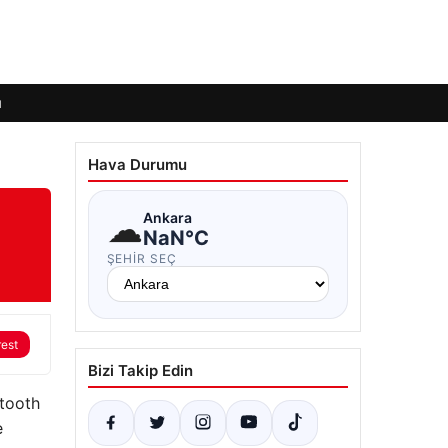
ı
Hava Durumu
☁
Ankara
NaN°C
ŞEHIR SEÇ
rest
Bizi Takip Edin
etooth
e