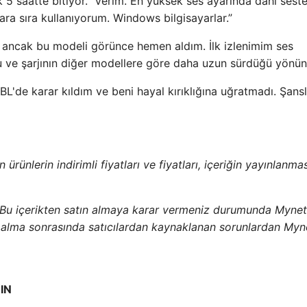
k 5 saatte bitiyor.” Verim. En yüksek ses ayarında dahi sest
ra sıra kullanıyorum. Windows bilgisayarlar.”
 ancak bu modeli görünce hemen aldım. İlk izlenimim ses
uğu ve şarjının diğer modellere göre daha uzun sürdüğü yönün
BL'de karar kıldım ve beni hayal kırıklığına uğratmadı. Şansl
ürünlerin indirimli fiyatları ve fiyatları, içeriğin yayınlanm
 Bu içerikten satın almaya karar vermeniz durumunda Mynet
ın alma sonrasında satıcılardan kaynaklanan sorunlardan Myn
IN