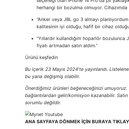
seçeneği olan iPhone 14 Pro'da pil yaklaşı
herhangi bir bozulma olmuyor. Cihazımda a
“Anker veya JBL go 3 almayı planlıyordum
kalitesinin iyi olduğu, hafif bir cihaz old
“Yıllardır kullandığım hoparlör bozulunca J
fiyatı artmadan satın aldım.”
Ürünü keşfedin
Bu içerik 23 Mayıs 2024'te yayınlandı. Listelenen 
bu yana değişmiş olabilir.
Önerdiğimiz ürünleri beğeneceğinizi umuyoruz.
bağlantılardan gelir/komisyon kazanabilir. Sat
sorumlu değildir.
ANA SAYFAYA DÖNMEK İÇİN BURAYA TIKLAY