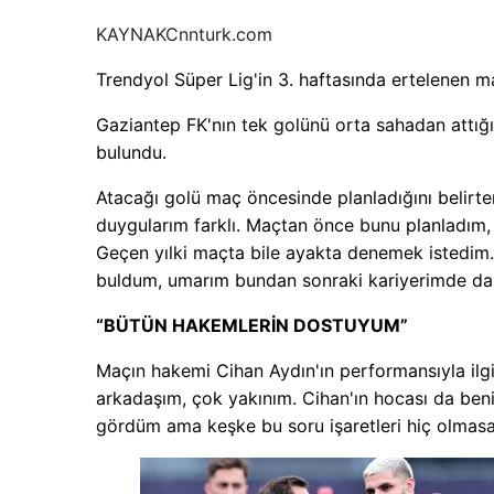
KAYNAK
Cnnturk.com
Trendyol Süper Lig'in 3. haftasında ertelenen 
Gaziantep FK'nın tek golünü orta sahadan attığı
bulundu.
Atacağı golü maç öncesinde planladığını belirte
duygularım farklı. Maçtan önce bunu planladım, 
Geçen yılki maçta bile ayakta denemek istedim.
buldum, umarım bundan sonraki kariyerimde dah
“BÜTÜN HAKEMLERİN DOSTUYUM”
Maçın hakemi Cihan Aydın'ın performansıyla ilgi
arkadaşım, çok yakınım. Cihan'ın hocası da benim
gördüm ama keşke bu soru işaretleri hiç olmasayd