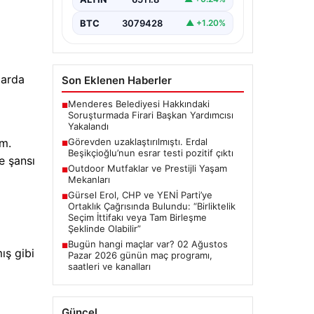
Gelişmeler”, “content”: “
Ankara’da…
BTC
3079428
▲ +1.20%
larda
Son Eklenen Haberler
Menderes Belediyesi Hakkındaki
■
Soruşturmada Firari Başkan Yardımcısı
Yakalandı
Görevden uzaklaştırılmıştı. Erdal
im.
■
Beşikçioğlu’nun esrar testi pozitif çıktı
e şansı
Outdoor Mutfaklar ve Prestijli Yaşam
■
Mekanları
Gürsel Erol, CHP ve YENİ Parti’ye
■
Ortaklık Çağrısında Bulundu: “Birliktelik
Seçim İttifakı veya Tam Birleşme
Şeklinde Olabilir”
Bugün hangi maçlar var? 02 Ağustos
■
ış gibi
Pazar 2026 günün maç programı,
saatleri ve kanalları
Güncel