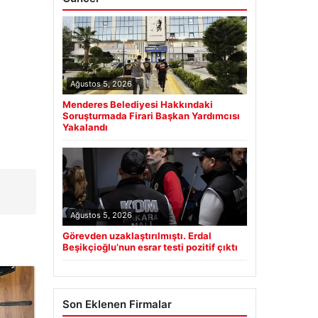
Ağustos 5, 2026
Menderes Belediyesi Hakkındaki
Soruşturmada Firari Başkan Yardımcısı
Yakalandı
Ağustos 5, 2026
Görevden uzaklaştırılmıştı. Erdal
Beşikçioğlu’nun esrar testi pozitif çıktı
Son Eklenen Firmalar