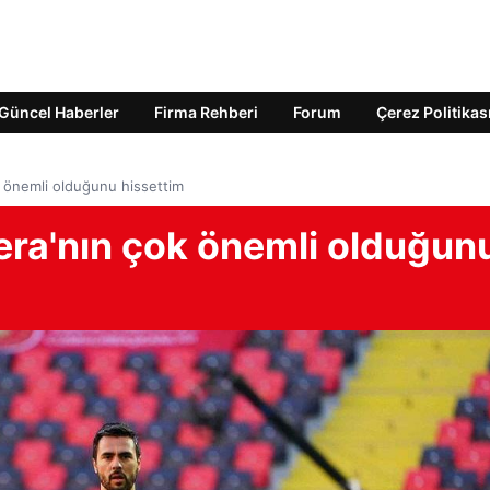
Güncel Haberler
Firma Rehberi
Forum
Çerez Politikas
 önemli olduğunu hissettim
era'nın çok önemli olduğun