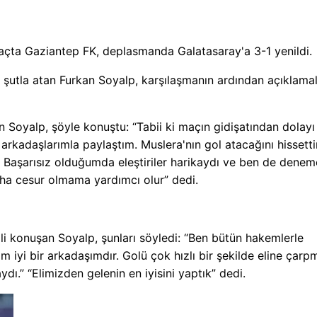
maçta Gaziantep FK, deplasmanda Galatasaray'a 3-1 yenildi.
 şutla atan Furkan Soyalp, karşılaşmanın ardından açıklama
n Soyalp, şöyle konuştu: “Tabii ki maçın gidişatından dolayı
arkadaşlarımla paylaştım. Muslera'nın gol atacağını hissett
 Başarısız olduğumda eleştiriler harikaydı ve ben de denem
a cesur olmama yardımcı olur” dedi.
li konuşan Soyalp, şunları söyledi: “Ben bütün hakemlerle
 iyi bir arkadaşımdır. Golü çok hızlı bir şekilde eline çarpm
ı.” “Elimizden gelenin en iyisini yaptık” dedi.