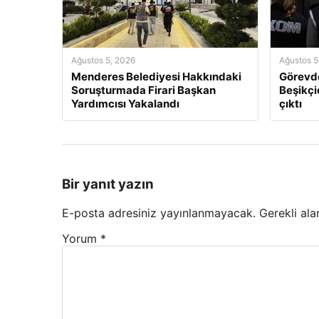
Ağustos 5, 2026
Ağustos 5
Menderes Belediyesi Hakkındaki
Görevde
Soruşturmada Firari Başkan
Beşikçio
Yardımcısı Yakalandı
çıktı
Bir yanıt yazın
E-posta adresiniz yayınlanmayacak.
Gerekli ala
Yorum
*