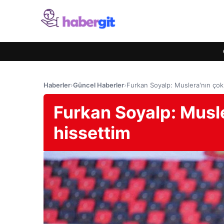
Haberler
›
Güncel Haberler
›
Furkan Soyalp: Muslera'nın çok
Furkan Soyalp: Musl
hissettim