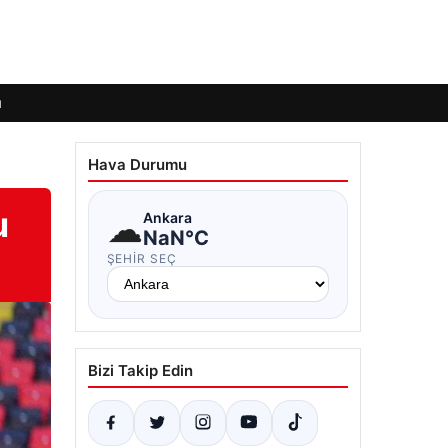
ı
Hava Durumu
u
☁
Ankara
NaN°C
ŞEHIR SEÇ
Bizi Takip Edin