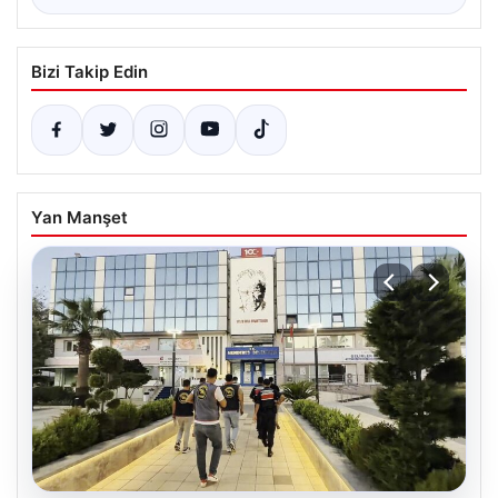
Bizi Takip Edin
Yan Manşet