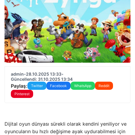
admin
•
28.10.2025 13:33
•
Güncellendi: 31.10.2025 13:34
Paylaş:
Twitter
Facebook
WhatsApp
Reddit
Pinterest
Dijital oyun dünyası sürekli olarak kendini yeniliyor ve
oyuncuların bu hızlı değişime ayak uydurabilmesi için