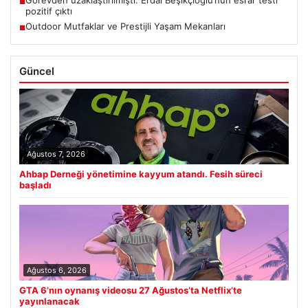
■
pozitif çıktı
Outdoor Mutfaklar ve Prestijli Yaşam Mekanları
■
Güncel
Ağustos 7, 2026
Ahbap Derneği yönetimine kayyum atandı. Fesih süreci
başladı
Ağustos 6, 2026
GTA 6’nın oynanış videosu 27 Ağustos’ta Netflix’te
yayınlanacak