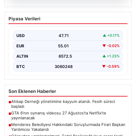
06.08.2026
GTA 6’nın oynanış videosu 27
Piyasa Verileri
Ağustos’ta Netflix’te yayınlanacak
{“title”: “GTA 6’nın Heyecanlandıran Oynanış Videosu 27
Ağustos’ta Netflix’te Yayınlanacak”, “content”: “ Güçlü
USD
47.71
▲ +0.17%
beklentilerin…
EUR
55.01
▼ -0.02%
ALTIN
6572.5
▲ +1.23%
BTC
3060248
▼ -0.59%
Son Eklenen Haberler
Ahbap Derneği yönetimine kayyum atandı. Fesih süreci
■
başladı
GTA 6’nın oynanış videosu 27 Ağustos’ta Netflix’te
■
yayınlanacak
Menderes Belediyesi Hakkındaki Soruşturmada Firari Başkan
■
Yardımcısı Yakalandı
Görevden uzaklaştırılmıştı. Erdal Beşikçioğlu’nun esrar testi