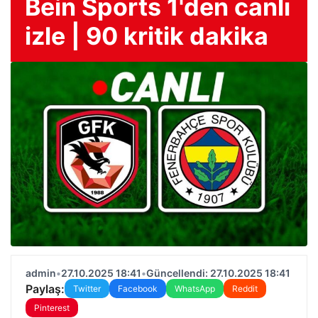
Bein Sports 1'den canlı
izle | 90 kritik dakika
admin
•
27.10.2025 18:41
•
Güncellendi: 27.10.2025 18:41
Paylaş:
Twitter
Facebook
WhatsApp
Reddit
Pinterest