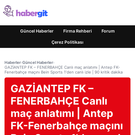
Güncel Haberler
Firma Rehberi
Forum
Çerez Politikası
Haberler
›
Güncel Haberler
›
GAZİANTEP FK – FENERBAHÇE Canlı maç anlatımı | Antep FK-
Fenerbahçe maçını Bein Sports 1'den canlı izle | 90 kritik dakika
GAZİANTEP FK –
FENERBAHÇE Canlı
maç anlatımı | Antep
FK-Fenerbahçe maçını