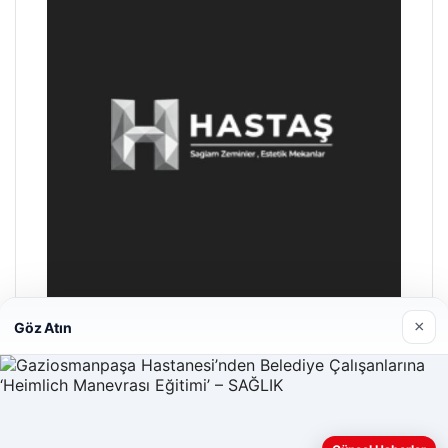
×
Göz Atın
Enes Kaplan Avukatlık Bürosu
Nisan 28, 2026