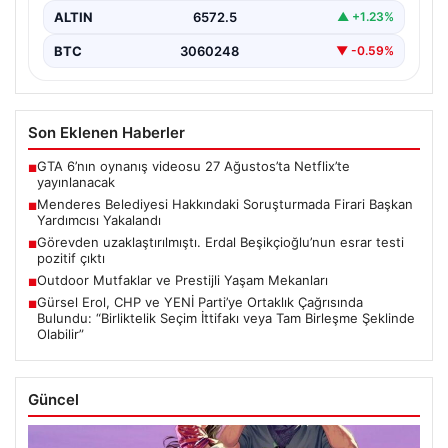
ALTIN
6572.5
▲ +1.23%
BTC
3060248
▼ -0.59%
Son Eklenen Haberler
GTA 6’nın oynanış videosu 27 Ağustos’ta Netflix’te
■
yayınlanacak
Menderes Belediyesi Hakkındaki Soruşturmada Firari Başkan
■
Yardımcısı Yakalandı
Görevden uzaklaştırılmıştı. Erdal Beşikçioğlu’nun esrar testi
■
pozitif çıktı
Outdoor Mutfaklar ve Prestijli Yaşam Mekanları
■
Gürsel Erol, CHP ve YENİ Parti’ye Ortaklık Çağrısında
■
Bulundu: “Birliktelik Seçim İttifakı veya Tam Birleşme Şeklinde
Olabilir”
Güncel