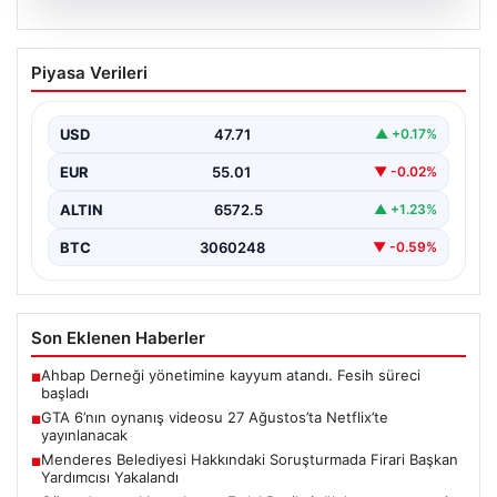
06.08.2026
GTA 6’nın oynanış videosu 27
Piyasa Verileri
Ağustos’ta Netflix’te yayınlanacak
{“title”: “GTA 6’nın Heyecanlandıran Oynanış Videosu 27
Ağustos’ta Netflix’te Yayınlanacak”, “content”: “ Güçlü
USD
47.71
▲ +0.17%
beklentilerin…
EUR
55.01
▼ -0.02%
ALTIN
6572.5
▲ +1.23%
BTC
3060248
▼ -0.59%
Son Eklenen Haberler
Ahbap Derneği yönetimine kayyum atandı. Fesih süreci
■
başladı
GTA 6’nın oynanış videosu 27 Ağustos’ta Netflix’te
■
yayınlanacak
Menderes Belediyesi Hakkındaki Soruşturmada Firari Başkan
■
Yardımcısı Yakalandı