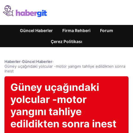
Güncel Haberler
Firma Rehberi
Forum
Çerez Politikası
Haberler
›
Güncel Haberler
›
Güney uçağındaki yolcular -motor yangını tahliye edildikten sonra
inest
Güney uçağındaki
yolcular -motor
yangını tahliye
edildikten sonra inest