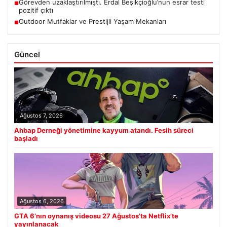
Görevden uzaklaştırılmıştı. Erdal Beşikçioğlu’nun esrar testi
■
pozitif çıktı
Outdoor Mutfaklar ve Prestijli Yaşam Mekanları
■
Güncel
Ağustos 7, 2026
Ahbap Derneği yönetimine kayyum atandı. Fesih süreci
başladı
Ağustos 6, 2026
GTA 6’nın oynanış videosu 27 Ağustos’ta Netflix’te
yayınlanacak