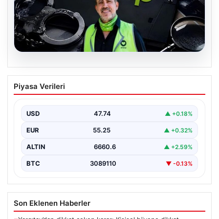
07.08.2026
Ahbap Derneği yönetimine kayyum
Piyasa Verileri
atandı. Fesih süreci başladı
USD
47.74
▲ +0.18%
EUR
55.25
▲ +0.32%
ALTIN
6660.6
▲ +2.59%
BTC
3089110
▼ -0.13%
Son Eklenen Haberler