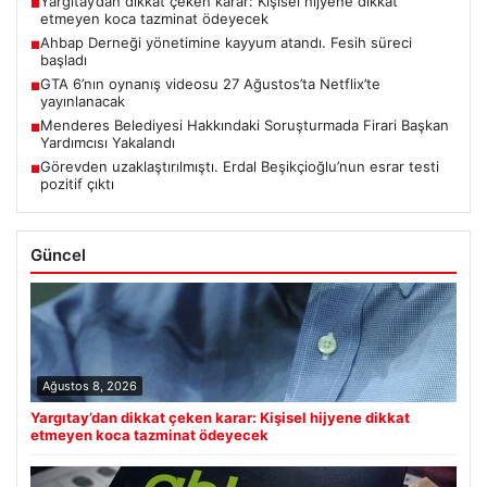
Yargıtay’dan dikkat çeken karar: Kişisel hijyene dikkat
■
etmeyen koca tazminat ödeyecek
Ahbap Derneği yönetimine kayyum atandı. Fesih süreci
■
başladı
GTA 6’nın oynanış videosu 27 Ağustos’ta Netflix’te
■
yayınlanacak
Menderes Belediyesi Hakkındaki Soruşturmada Firari Başkan
■
Yardımcısı Yakalandı
Görevden uzaklaştırılmıştı. Erdal Beşikçioğlu’nun esrar testi
■
pozitif çıktı
Güncel
Ağustos 8, 2026
Yargıtay’dan dikkat çeken karar: Kişisel hijyene dikkat
etmeyen koca tazminat ödeyecek