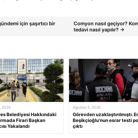
ndemi için şaşırtıcı bir
Comyon nasıl geçiyor? Kom
tedavi nasıl yapılır? →
, 2026
Ağustos 5, 2026
s Belediyesi Hakkındaki
Görevden uzaklaştırılmıştı. E
rmada Firari Başkan
Beşikçioğlu’nun esrar testi po
ısı Yakalandı
çıktı