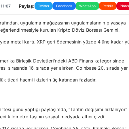
Paylaş:
 11:07
Twitter
Facebook
WhatsApp
Reddit
Pinte
rafından, uygulama mağazasının uygulamalarının piyasaya
eğerlendirmesiyle kurulan Kripto Döviz Borsası Gemini.
sayıda metal kartı, XRP geri ödemesinin yüzde 4'üne kadar 
merika Birleşik Devletleri'ndeki ABD Finans kategorisinde
esi sırasında 16. sırada yer alırken, Coinbase 20. sırada yer 
ük ticari hacmi ikizlerin üç katından fazladır.
tesi günü yaptığı paylaşımda, “Tahtın değişimi hızlanıyor” 
eni kilometre taşının sosyal medyada altını çizdi.
 117. sırada yer alırken, Coinbase 26. oldu. Kaynak:
Sensör