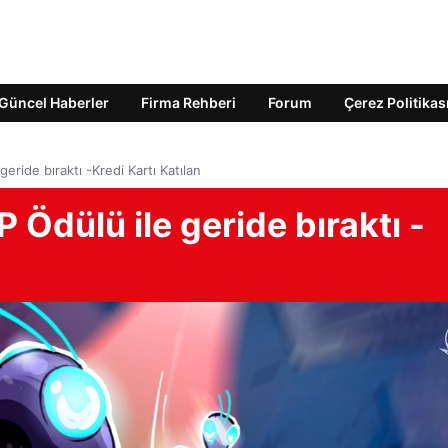
Güncel Haberler
Firma Rehberi
Forum
Çerez Politikas
geride bıraktı -Kredi Kartı Katılan
P Ödülü ile geride bıraktı -