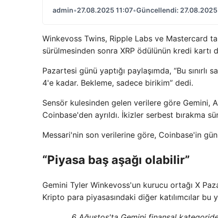
admin
•
27.08.2025 11:07
•
Güncellendi: 27.08.2025
Winkevoss Twins, Ripple Labs ve Mastercard ta
sürülmesinden sonra XRP ödülünün kredi kartı d
Pazartesi günü yaptığı paylaşımda, “Bu sınırlı 
4'e kadar. Bekleme, sadece birikim” dedi.
Sensör kulesinden gelen verilere göre Gemini, A
Coinbase'den ayrıldı. İkizler serbest bırakma sür
Messari'nin son verilerine göre, Coinbase'in günl
“Piyasa baş aşağı olabilir”
Gemini Tyler Winkevoss'un kurucu ortağı X Pazar
Kripto para piyasasındaki diğer katılımcılar bu y
6 Ağustos'ta Gemini finansal kategoride