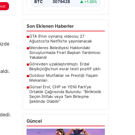
Belediye Başkan Yardımcısı…
BTC
3079428
▲ +1.20%
rest
Son Eklenen Haberler
GTA 6’nın oynanış videosu 27
■
Ağustos’ta Netflix’te yayınlanacak
yüzde
Menderes Belediyesi Hakkındaki
■
Soruşturmada Firari Başkan Yardımcısı
Yakalandı
Görevden uzaklaştırılmıştı. Erdal
■
Beşikçioğlu’nun esrar testi pozitif çıktı
aldı.
Outdoor Mutfaklar ve Prestijli Yaşam
■
Mekanları
Gürsel Erol, CHP ve YENİ Parti’ye
■
Ortaklık Çağrısında Bulundu: “Birliktelik
Seçim İttifakı veya Tam Birleşme
Şeklinde Olabilir”
dedi.
Güncel