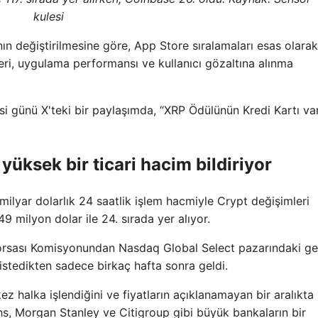
kulesi
ın değiştirilmesine göre, App Store sıralamaları esas olarak
eleri, uygulama performansı ve kullanıcı gözaltına alınma
i günü X'teki bir paylaşımda, “XRP Ödülünün Kredi Kartı var
yüksek bir ticari hacim bildiriyor
ilyar dolarlık 24 saatlik işlem hacmiyle Crypt değişimleri
9 milyon dolar ile 24. sırada yer alıyor.
orsası Komisyonundan Nasdaq Global Select pazarındaki ge
i istedikten sadece birkaç hafta sonra geldi.
 kez halka işlendiğini ve fiyatların açıklanamayan bir aralıkta
chs, Morgan Stanley ve Citigroup gibi büyük bankaların bir