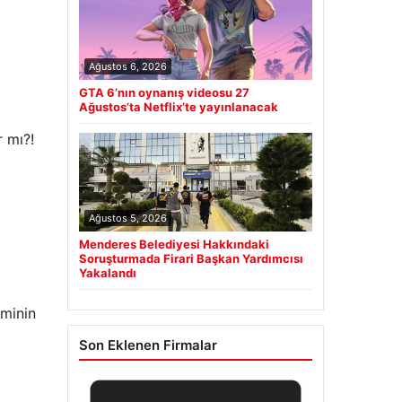
Ağustos 6, 2026
GTA 6’nın oynanış videosu 27
Ağustos’ta Netflix’te yayınlanacak
 mı?!
Ağustos 5, 2026
Menderes Belediyesi Hakkındaki
Soruşturmada Firari Başkan Yardımcısı
Yakalandı
minin
Son Eklenen Firmalar