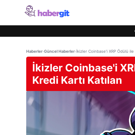
Haberler
›
Güncel Haberler
›
İkizler Coinbase'i XRP Ödülü ile 
İkizler Coinbase'i XR
Kredi Kartı Katılan