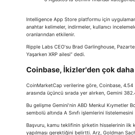
Intelligence App Store platformu için uygulaman
anahtar kelimeler, indirmeler, kullanıcı incelem
oranlarından etkilenir.
Ripple Labs CEO'su Brad Garlinghouse, Pazartes
Yaşarken XRP ailesi” dedi.
Coinbase, İkizler'den çok daha 
CoinMarketCap verilerine göre, Coinbase, 4.54 m
arasında üçüncü sırada yer alırken, Gemini 382.4
Bu gelişme Gemini'nin ABD Menkul Kıymetler B
sembolü altında A Sınıfı işlemlerini listelemesin
Başvuru, kamu teklifinin şirketin hisselerinin ilk
yapılması gerektiğini belirtti. Arz, Goldman Sa