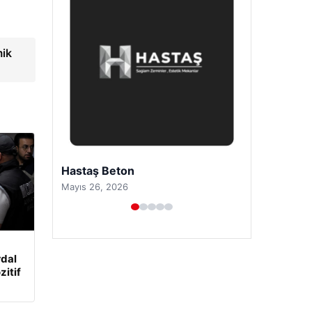
ik
Enes Kaplan Avukatlık Bürosu
Nisan 28, 2026
rdal
zitif