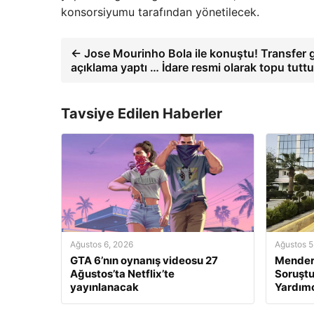
konsorsiyumu tarafından yönetilecek.
← Jose Mourinho Bola ile konuştu! Transfer gü
açıklama yaptı … İdare resmi olarak topu tuttu
Tavsiye Edilen Haberler
Ağustos 6, 2026
Ağustos 5
GTA 6’nın oynanış videosu 27
Mendere
Ağustos’ta Netflix’te
Soruştu
yayınlanacak
Yardımc