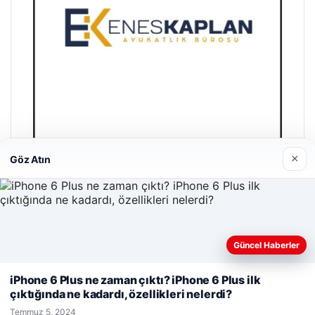
×
Göz Atın
Enes Kaplan Avukatlık Bürosu
Nisan 28, 2026
Güncel Haberler
Web sitemizi nasıl kullandığınızı daha iyi anlayabilmek,
deneyiminizi kişiselleştirmek ve geliştirmek amacıyla çerezler
iPhone 6 Plus ne zaman çıktı? iPhone 6 Plus ilk
kullanıyoruz.
Çerez Politikamız
çıktığında ne kadardı, özellikleri nelerdi?
Reddet
Kabul Et
© 2026 Haber Git – Güncel Haber Portalı
Temmuz 5, 2024