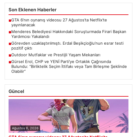
Son Eklenen Haberler
GTA 6’nın oynanış videosu 27 Ağustos’ta Netflix’te
■
yayınlanacak
Menderes Belediyesi Hakkındaki Soruşturmada Firari Başkan
■
Yardımcısı Yakalandı
Görevden uzaklaştırılmıştı. Erdal Beşikçioğlu’nun esrar testi
■
pozitif çıktı
Outdoor Mutfaklar ve Prestijli Yaşam Mekanları
■
Gürsel Erol, CHP ve YENİ Parti’ye Ortaklık Çağrısında
■
Bulundu: “Birliktelik Seçim İttifakı veya Tam Birleşme Şeklinde
Olabilir”
Güncel
Ağustos 6, 2026