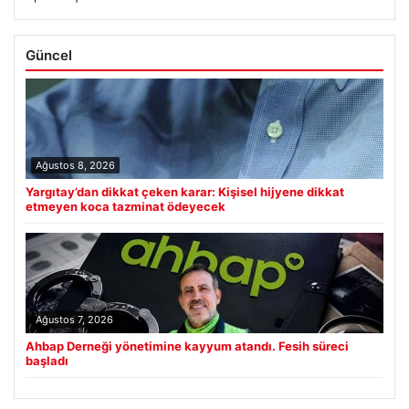
Güncel
Ağustos 8, 2026
Yargıtay’dan dikkat çeken karar: Kişisel hijyene dikkat
etmeyen koca tazminat ödeyecek
Ağustos 7, 2026
Ahbap Derneği yönetimine kayyum atandı. Fesih süreci
başladı