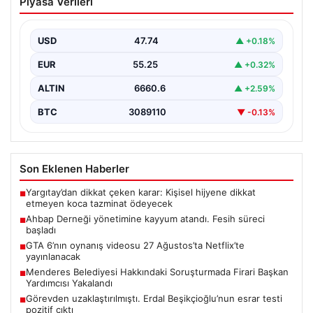
Piyasa Verileri
atandı. Fesih süreci başladı
USD
47.74
▲ +0.18%
EUR
55.25
▲ +0.32%
ALTIN
6660.6
▲ +2.59%
BTC
3089110
▼ -0.13%
Son Eklenen Haberler
Yargıtay’dan dikkat çeken karar: Kişisel hijyene dikkat
■
etmeyen koca tazminat ödeyecek
Ahbap Derneği yönetimine kayyum atandı. Fesih süreci
■
başladı
GTA 6’nın oynanış videosu 27 Ağustos’ta Netflix’te
■
yayınlanacak
Menderes Belediyesi Hakkındaki Soruşturmada Firari Başkan
■
Yardımcısı Yakalandı
Görevden uzaklaştırılmıştı. Erdal Beşikçioğlu’nun esrar testi
■
pozitif çıktı