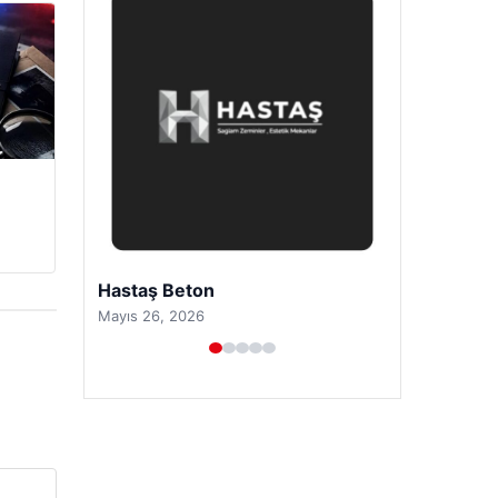
Enes Kaplan Avukatlık Bürosu
Nisan 28, 2026