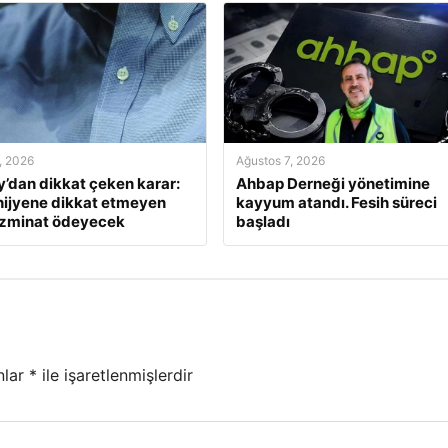
, 2026
Ağustos 7, 2026
y’dan dikkat çeken karar:
Ahbap Derneği yönetimine
 hijyene dikkat etmeyen
kayyum atandı. Fesih süreci
azminat ödeyecek
başladı
nlar
*
ile işaretlenmişlerdir