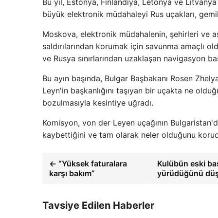
Bu yıl, Estonya, Finlandiya, Letonya ve Litvanya
büyük elektronik müdahaleyi Rus uçakları, gemil
Moskova, elektronik müdahalenin, şehirleri ve a
saldırılarından korumak için savunma amaçlı olduğ
ve Rusya sınırlarından uzaklaşan navigasyon baş
Bu ayın başında, Bulgar Başbakanı Rosen Zhelyaz
Leyn'in başkanlığını taşıyan bir uçakta ne olduğ
bozulmasıyla kesintiye uğradı.
Komisyon, von der Leyen uçağının Bulgaristan'd
kaybettiğini ve tam olarak neler olduğunu koru
← “Yüksek faturalara
Kulübün eski baş
karşı bakım”
yürüdüğünü dü
Tavsiye Edilen Haberler