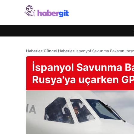
Haberler
›
Güncel Haberler
›
İspanyol Savunma Bakanını taşıy
İspanyol Savunma Ba
Rusya'ya uçarken GPS 