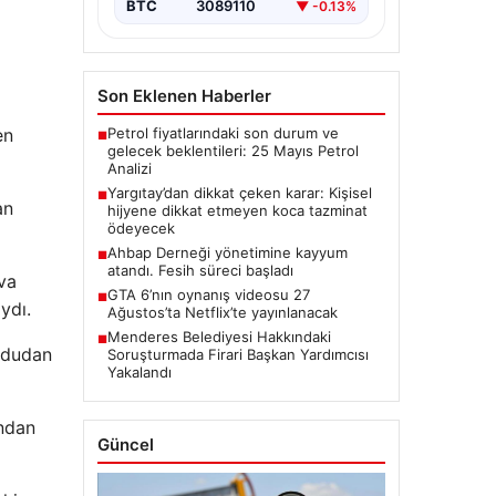
BTC
3089110
▼ -0.13%
Son Eklenen Haberler
Petrol fiyatlarındaki son durum ve
en
■
gelecek beklentileri: 25 Mayıs Petrol
Analizi
Yargıtay’dan dikkat çeken karar: Kişisel
■
an
hijyene dikkat etmeyen koca tazminat
ödeyecek
Ahbap Derneği yönetimine kayyum
■
atandı. Fesih süreci başladı
va
GTA 6’nın oynanış videosu 27
■
ydı.
Ağustos’ta Netflix’te yayınlanacak
Menderes Belediyesi Hakkındaki
■
uydudan
Soruşturmada Firari Başkan Yardımcısı
Yakalandı
ından
Güncel