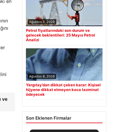
aki en
ının
Ağustos 9, 2026
ğını
Petrol fiyatlarındaki son durum ve
gelecek beklentileri: 25 Mayıs Petrol
Analizi
der
ini
Ağustos 8, 2026
Yargıtay’dan dikkat çeken karar: Kişisel
hijyene dikkat etmeyen koca tazminat
ödeyecek
u ve
Son Eklenen Firmalar