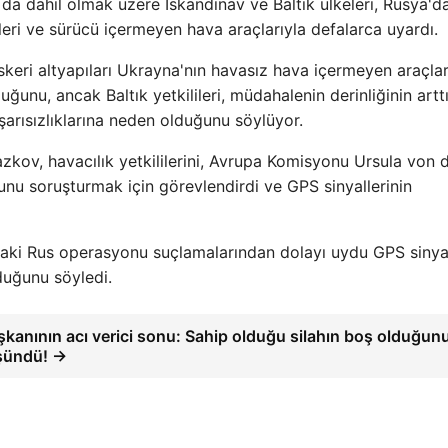
 da dahil olmak üzere İskandinav ve Baltık ülkeleri, Rusya'd
eri ve sürücü içermeyen hava araçlarıyla defalarca uyardı.
skeri altyapıları Ukrayna'nın havasız hava içermeyen araçlar
unu, ancak Baltık yetkilileri, müdahalenin derinliğinin arttı
arısızlıklarına neden olduğunu söylüyor.
kov, havacılık yetkililerini, Avrupa Komisyonu Ursula von 
unu soruşturmak için görevlendirdi ve GPS sinyallerinin
aki Rus operasyonu suçlamalarından dolayı uydu GPS sinyal
duğunu söyledi.
kanının acı verici sonu: Sahip olduğu silahın boş olduğun
şündü! →