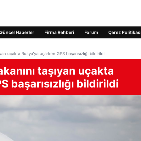
Güncel Haberler
Firma Rehberi
Forum
Çerez Politikas
an uçakta Rusya'ya uçarken GPS başarısızlığı bildirildi
kanını taşıyan uçakta
başarısızlığı bildirildi