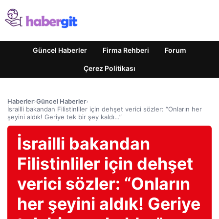
Güncel Haberler
Firma Rehberi
Forum
Çerez Politikası
Haberler
›
Güncel Haberler
›
İsrailli bakandan Filistinliler için dehşet verici sözler: “Onların her
şeyini aldık! Geriye tek bir şey kaldı…”
İsrailli bakandan
Filistinliler için dehşet
verici sözler: “Onların
her şeyini aldık! Geriye