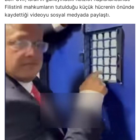
Filistinli mahkumların tutulduğu küçük hücrenin önünde
kaydettiği videoyu sosyal medyada paylaştı.