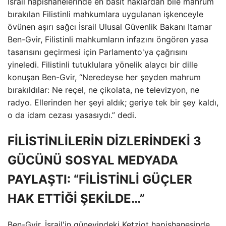
İsrail hapishanelerinde en basit haklardan bile mahrum
bırakılan Filistinli mahkumlara uygulanan işkenceyle
övünen aşırı sağcı İsrail Ulusal Güvenlik Bakanı Itamar
Ben-Gvir, Filistinli mahkumların infazını öngören yasa
tasarısını geçirmesi için Parlamento'ya çağrısını
yineledi. Filistinli tutuklulara yönelik alaycı bir dille
konuşan Ben-Gvir, “Neredeyse her şeyden mahrum
bırakıldılar: Ne reçel, ne çikolata, ne televizyon, ne
radyo. Ellerinden her şeyi aldık; geriye tek bir şey kaldı,
o da idam cezası yasasıydı.” dedi.
FİLİSTİNLİLERİN DİZLERİNDEKİ 3
GÜCÜNÜ SOSYAL MEDYADA
PAYLAŞTI: “FİLİSTİNLİ GÜÇLER
HAK ETTİĞİ ŞEKİLDE…”
Ben-Gvir, İsrail'in güneyindeki Ketziot hapishanesinde