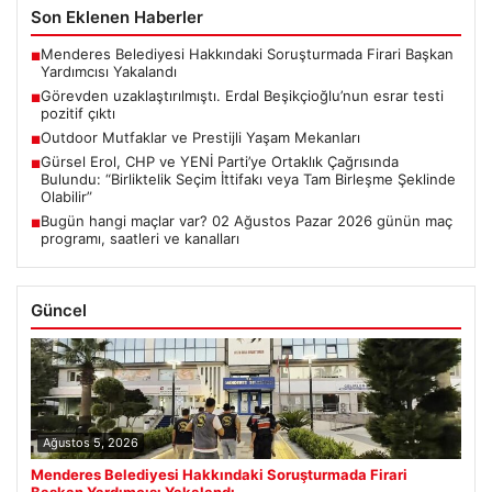
Son Eklenen Haberler
Menderes Belediyesi Hakkındaki Soruşturmada Firari Başkan
■
Yardımcısı Yakalandı
Görevden uzaklaştırılmıştı. Erdal Beşikçioğlu’nun esrar testi
■
pozitif çıktı
Outdoor Mutfaklar ve Prestijli Yaşam Mekanları
■
Gürsel Erol, CHP ve YENİ Parti’ye Ortaklık Çağrısında
■
Bulundu: “Birliktelik Seçim İttifakı veya Tam Birleşme Şeklinde
Olabilir”
Bugün hangi maçlar var? 02 Ağustos Pazar 2026 günün maç
■
programı, saatleri ve kanalları
Güncel
Ağustos 5, 2026
Menderes Belediyesi Hakkındaki Soruşturmada Firari
Başkan Yardımcısı Yakalandı