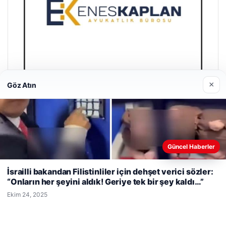
×
Göz Atın
Enes Kaplan Avukatlık Bürosu
Nisan 28, 2026
Güncel Haberler
Web sitemizi nasıl kullandığınızı daha iyi anlayabilmek,
deneyiminizi kişiselleştirmek ve geliştirmek amacıyla çerezler
İsrailli bakandan Filistinliler için dehşet verici sözler:
kullanıyoruz.
Çerez Politikamız
“Onların her şeyini aldık! Geriye tek bir şey kaldı…”
Reddet
Kabul Et
Ekim 24, 2025
© 2026 Haber Git – Güncel Haber Portalı