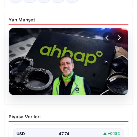
Yan Manşet
07.08.2026
Ahbap Derneği yönetimine kayyum
Piyasa Verileri
atandı. Fesih süreci başladı
USD
47.74
▲ +0.18%