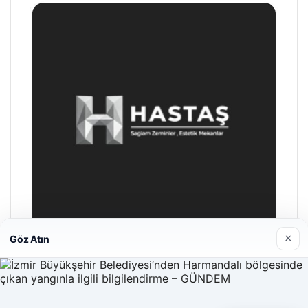
×
Göz Atın
Enes Kaplan Avukatlık Bürosu
Nisan 28, 2026