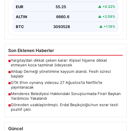
EUR
55.25
▲ +0.32%
ALTIN
6660.6
▲ +2.59%
BTC
3093528
▲ +1.16%
Son Eklenen Haberler
Yargıtay’dan dikkat çeken karar: Kişisel hijyene dikkat
■
etmeyen koca tazminat ödeyecek
Ahbap Derneği yönetimine kayyum atandı. Fesih süreci
■
başladı
GTA 6’nın oynanış videosu 27 Ağustos’ta Netflix’te
■
yayınlanacak
Menderes Belediyesi Hakkındaki Soruşturmada Firari Başkan
■
Yardımcısı Yakalandı
Görevden uzaklaştırılmıştı. Erdal Beşikçioğlu’nun esrar testi
■
pozitif çıktı
Güncel