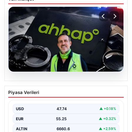
07.08.2026
Ahbap Derneği yönetimine kayyum
Piyasa Verileri
atandı. Fesih süreci başladı
USD
47.74
▲ +0.18%
EUR
55.25
▲ +0.32%
ALTIN
6660.6
▲ +2.59%