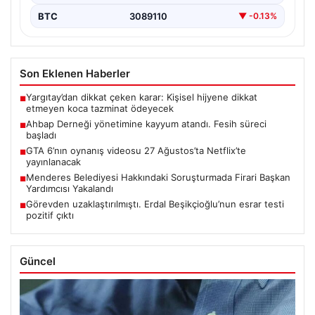
BTC
3089110
▼ -0.13%
Son Eklenen Haberler
Yargıtay’dan dikkat çeken karar: Kişisel hijyene dikkat
■
etmeyen koca tazminat ödeyecek
Ahbap Derneği yönetimine kayyum atandı. Fesih süreci
■
başladı
GTA 6’nın oynanış videosu 27 Ağustos’ta Netflix’te
■
yayınlanacak
Menderes Belediyesi Hakkındaki Soruşturmada Firari Başkan
■
Yardımcısı Yakalandı
Görevden uzaklaştırılmıştı. Erdal Beşikçioğlu’nun esrar testi
■
pozitif çıktı
Güncel