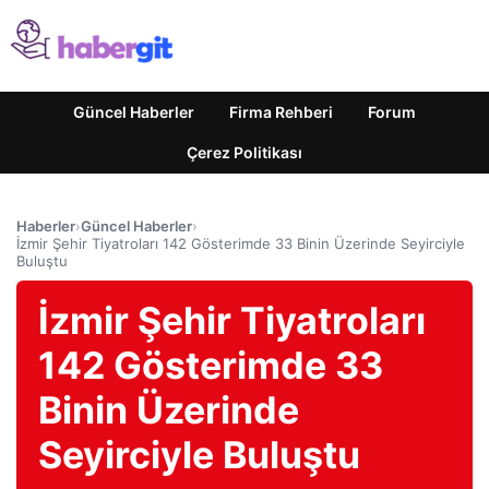
Güncel Haberler
Firma Rehberi
Forum
Çerez Politikası
Haberler
›
Güncel Haberler
›
İzmir Şehir Tiyatroları 142 Gösterimde 33 Binin Üzerinde Seyirciyle
Buluştu
İzmir Şehir Tiyatroları
142 Gösterimde 33
Binin Üzerinde
Seyirciyle Buluştu