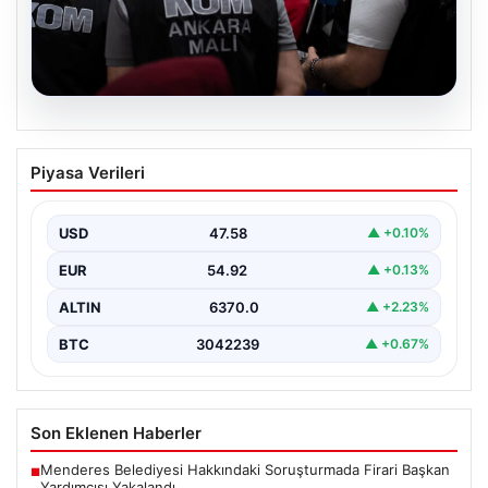
05.08.2026
Görevden uzaklaştırılmıştı. Erdal
Piyasa Verileri
Beşikçioğlu’nun esrar testi pozitif çıktı
{“title”: “Erdal Beşikçioğlu’nun Esrar Testi Pozitif Çıktı ve
Soruşturmalarda Güncel Gelişmeler”, “content”: “
USD
47.58
▲ +0.10%
Ankara’da…
EUR
54.92
▲ +0.13%
ALTIN
6370.0
▲ +2.23%
BTC
3042239
▲ +0.67%
Son Eklenen Haberler
Menderes Belediyesi Hakkındaki Soruşturmada Firari Başkan
■
Yardımcısı Yakalandı