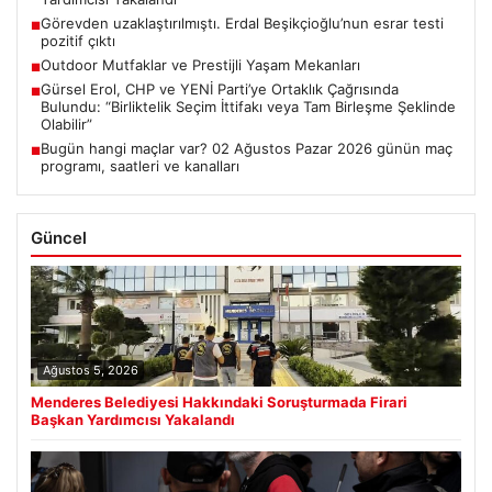
Görevden uzaklaştırılmıştı. Erdal Beşikçioğlu’nun esrar testi
■
pozitif çıktı
Outdoor Mutfaklar ve Prestijli Yaşam Mekanları
■
Gürsel Erol, CHP ve YENİ Parti’ye Ortaklık Çağrısında
■
Bulundu: “Birliktelik Seçim İttifakı veya Tam Birleşme Şeklinde
Olabilir”
Bugün hangi maçlar var? 02 Ağustos Pazar 2026 günün maç
■
programı, saatleri ve kanalları
Güncel
Ağustos 5, 2026
Menderes Belediyesi Hakkındaki Soruşturmada Firari
Başkan Yardımcısı Yakalandı