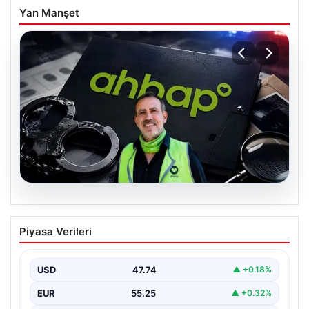
Yan Manşet
07.08.2026
Ahbap Derneği yönetimine kayyum
Piyasa Verileri
atandı. Fesih süreci başladı
USD
47.74
▲ +0.18%
EUR
55.25
▲ +0.32%