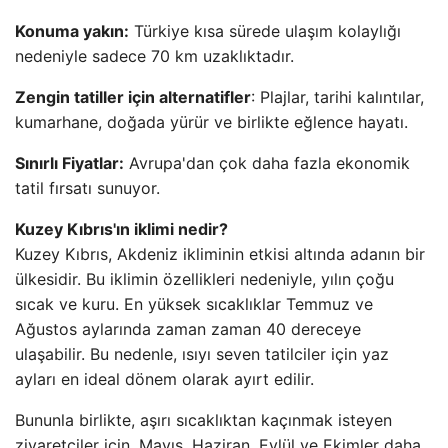
Konuma yakın:
Türkiye kısa sürede ulaşım kolaylığı
nedeniyle sadece 70 km uzaklıktadır.
Zengin tatiller için alternatifler
: Plajlar, tarihi kalıntılar,
kumarhane, doğada yürür ve birlikte eğlence hayatı.
Sınırlı Fiyatlar:
Avrupa'dan çok daha fazla ekonomik
tatil fırsatı sunuyor.
Kuzey Kıbrıs'ın iklimi nedir?
Kuzey Kıbrıs, Akdeniz ikliminin etkisi altında adanın bir
ülkesidir. Bu iklimin özellikleri nedeniyle, yılın çoğu
sıcak ve kuru. En yüksek sıcaklıklar Temmuz ve
Ağustos aylarında zaman zaman 40 dereceye
ulaşabilir. Bu nedenle, ısıyı seven tatilciler için yaz
ayları en ideal dönem olarak ayırt edilir.
Bununla birlikte, aşırı sıcaklıktan kaçınmak isteyen
ziyaretçiler için, Mayıs, Haziran, Eylül ve Ekimler daha