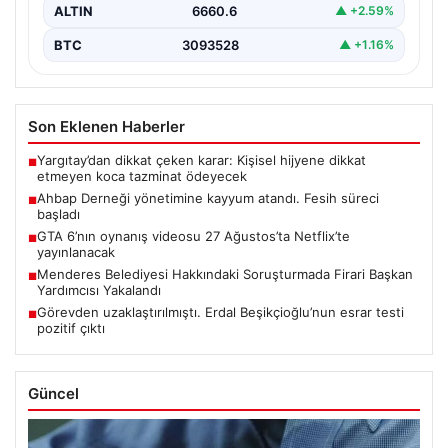
ALTIN
6660.6
▲ +2.59%
BTC
3093528
▲ +1.16%
Son Eklenen Haberler
Yargıtay’dan dikkat çeken karar: Kişisel hijyene dikkat
■
etmeyen koca tazminat ödeyecek
Ahbap Derneği yönetimine kayyum atandı. Fesih süreci
■
başladı
GTA 6’nın oynanış videosu 27 Ağustos’ta Netflix’te
■
yayınlanacak
Menderes Belediyesi Hakkındaki Soruşturmada Firari Başkan
■
Yardımcısı Yakalandı
Görevden uzaklaştırılmıştı. Erdal Beşikçioğlu’nun esrar testi
■
pozitif çıktı
Güncel