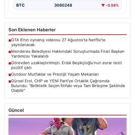
BTC
3060248
▼ -0.59%
Son Eklenen Haberler
GTA 6’nın oynanış videosu 27 Ağustos’ta Netflix’te
■
yayınlanacak
Menderes Belediyesi Hakkındaki Soruşturmada Firari Başkan
■
Yardımcısı Yakalandı
Görevden uzaklaştırılmıştı. Erdal Beşikçioğlu’nun esrar testi
■
pozitif çıktı
Outdoor Mutfaklar ve Prestijli Yaşam Mekanları
■
Gürsel Erol, CHP ve YENİ Parti’ye Ortaklık Çağrısında
■
Bulundu: “Birliktelik Seçim İttifakı veya Tam Birleşme Şeklinde
Olabilir”
Güncel