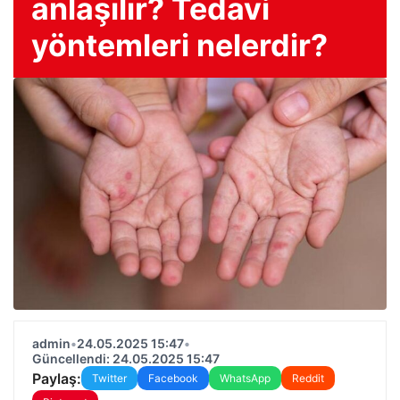
anlaşılır? Tedavi
yöntemleri nelerdir?
admin
•
24.05.2025 15:47
•
Güncellendi: 24.05.2025 15:47
Paylaş:
Twitter
Facebook
WhatsApp
Reddit