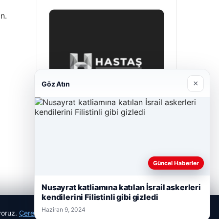
n.
×
Göz Atın
Hastaş Beton
Mayıs 26, 2026
Güncel Haberler
Nusayrat katliamına katılan İsrail askerleri
kendilerini Filistinli gibi gizledi
Haziran 9, 2024
ıyoruz.
Çerez Politikamız
Reddet
Kabul Et