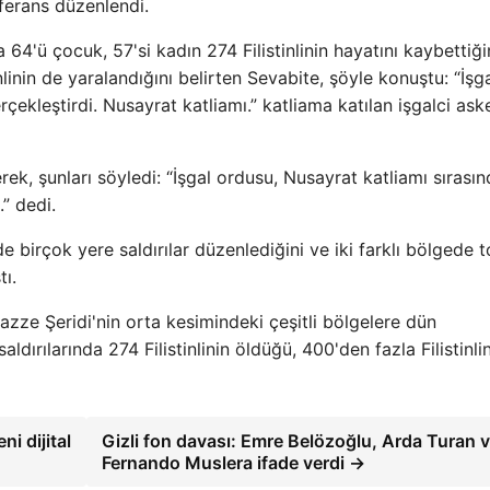
ferans düzenlendi.
64'ü çocuk, 57'si kadın 274 Filistinlinin hayatını kaybettiğin
linin de yaralandığını belirten Sevabite, şöyle konuştu: “İşga
gerçekleştirdi. Nusayrat katliamı.” katliama katılan işgalci ask
erek, şunları söyledi: “İşgal ordusu, Nusayrat katliamı sırası
” dedi.
e birçok yere saldırılar düzenlediğini ve iki farklı bölgede 
tı.
zze Şeridi'nin orta kesimindeki çeşitli bölgelere dün
ldırılarında 274 Filistinlinin öldüğü, 400'den fazla Filistinli
i dijital
Gizli fon davası: Emre Belözoğlu, Arda Turan 
Fernando Muslera ifade verdi →