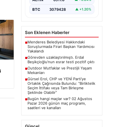
Gelişmeler”, “content”: “
Ankara’da…
BTC
3079428
▲ +1.20%
Son Eklenen Haberler
Menderes Belediyesi Hakkındaki
■
Soruşturmada Firari Başkan Yardımcısı
Yakalandı
Görevden uzaklaştırılmıştı. Erdal
■
Beşikçioğlu’nun esrar testi pozitif çıktı
Outdoor Mutfaklar ve Prestijli Yaşam
■
i
Mekanları
Gürsel Erol, CHP ve YENİ Parti’ye
■
Ortaklık Çağrısında Bulundu: “Birliktelik
Seçim İttifakı veya Tam Birleşme
Şeklinde Olabilir”
Bugün hangi maçlar var? 02 Ağustos
■
Pazar 2026 günün maç programı,
saatleri ve kanalları
Güncel