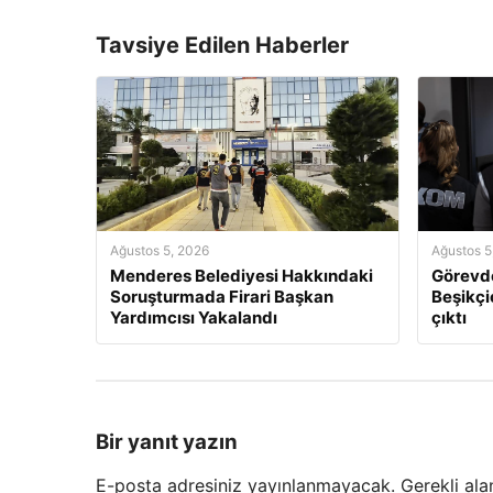
Tavsiye Edilen Haberler
Ağustos 5, 2026
Ağustos 5
Menderes Belediyesi Hakkındaki
Görevde
Soruşturmada Firari Başkan
Beşikçio
Yardımcısı Yakalandı
çıktı
Bir yanıt yazın
E-posta adresiniz yayınlanmayacak.
Gerekli ala