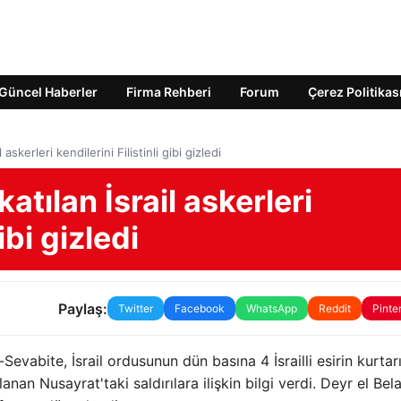
Güncel Haberler
Firma Rehberi
Forum
Çerez Politikas
askerleri kendilerini Filistinli gibi gizledi
atılan İsrail askerleri
ibi gizledi
Paylaş:
Twitter
Facebook
WhatsApp
Reddit
Pinte
abite, İsrail ordusunun dün basına 4 İsrailli esirin kurtarı
nan Nusayrat'taki saldırılara ilişkin bilgi verdi. Deyr el Bel