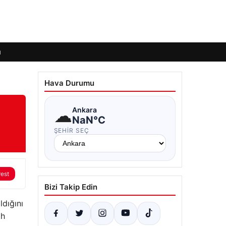
ı
Hava Durumu
☁
Ankara
NaN°C
ŞEHIR SEÇ
rest
Bizi Takip Edin
ldığını
ah