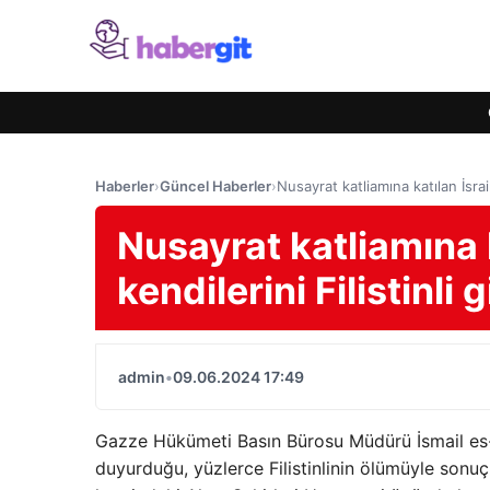
Haberler
›
Güncel Haberler
›
Nusayrat katliamına katılan İsrail 
Nusayrat katliamına k
kendilerini Filistinli g
admin
•
09.06.2024 17:49
Gazze Hükümeti Basın Bürosu Müdürü İsmail es-Sev
duyurduğu, yüzlerce Filistinlinin ölümüyle sonuçla