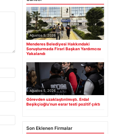
Ağustos 5, 2026
Menderes Belediyesi Hakkındaki
Soruşturmada Firari Başkan Yardımcısı
Yakalandı
Ağustos 5, 2026
Görevden uzaklaştırılmıştı. Erdal
Beşikçioğlu’nun esrar testi pozitif çıktı
Son Eklenen Firmalar