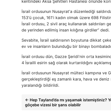
kentindeki Aksa Şehitleri Hastanesi önünde kon
İsrail ordusunun Nusayrat'a düzenlediği saldırıda 
153'ü çocuk, 161'i kadın olmak üzere 698 Filistin
İsrail ordusu, 2 sivil araç kullanarak saldırıları 
de yerinden edilmiş insan kılığına girdiler” dedi.
Sevabite, İsrail saldırısının boyutuna dikkat çek
ev ve insanların bulunduğu bir binayı bombaladı.
İsrail ordusu dün, Gazze Şeridi'nin orta kesimind
4 İsrailli esirin sağ olarak kurtarıldığını açıklamış
İsrail ordusunun Nusayrat mülteci kampına ve Ga
gerçekleştirdiği eş zamanlı kara, hava ve deniz sa
yaralandığı bildirildi.
← Hep Tayland’da mı yaşamak istemiştiniz? Yen
göçebe vizesi bir şans olabilir