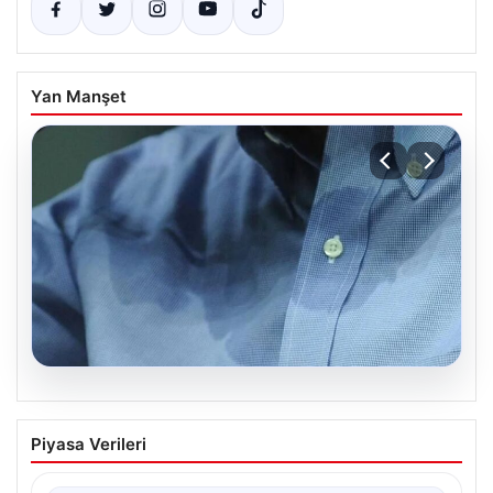
Yan Manşet
08.08.2026
Yargıtay’dan dikkat çeken karar: Kişisel
Piyasa Verileri
hijyene dikkat etmeyen koca tazminat
ödeyecek