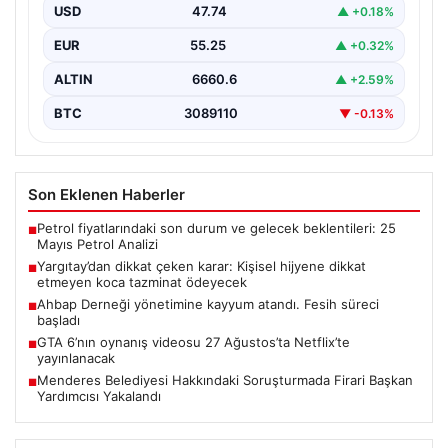
USD
47.74
▲ +0.18%
Yargıtay 2. Hukuk Dairesi, emsal teşkil edebilecek bir
boşanma davasında, eşinin tüm uyarılarına rağmen…
EUR
55.25
▲ +0.32%
ALTIN
6660.6
▲ +2.59%
BTC
3089110
▼ -0.13%
Son Eklenen Haberler
Petrol fiyatlarındaki son durum ve gelecek beklentileri: 25
■
Mayıs Petrol Analizi
Yargıtay’dan dikkat çeken karar: Kişisel hijyene dikkat
■
etmeyen koca tazminat ödeyecek
Ahbap Derneği yönetimine kayyum atandı. Fesih süreci
■
başladı
GTA 6’nın oynanış videosu 27 Ağustos’ta Netflix’te
■
yayınlanacak
Menderes Belediyesi Hakkındaki Soruşturmada Firari Başkan
■
Yardımcısı Yakalandı