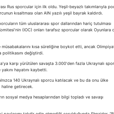
ı Rus sporcular için ilk oldu. Yeşil-beyazlı takımlarıyla 
cunun kısaltması olan AIN yazılı yeşil bayrak kaldırdı.
rcuların tüm uluslararası spor dallarından hariç tutulması
mitesi'nin (IOC) onları tarafsız sporcular olarak Oyunlara d
e müsabakalarını kısa süreliğine boykot etti, ancak Olimpiya
 politikasını değiştirdi.
ya'ya karşı yürütülen savaşta 3.000'den fazla Ukraynalı spo
yakını hayatını kaybetti.
yalnızca 140 Ukraynalı sporcu katılacak ve bu da onu ülke
haline getirecek.
rın sosyal medya hesaplarından bilgi topladı ve savaşı
 iki paylaşımı takdir edip etmediği sorulduğunda Shnaider, “