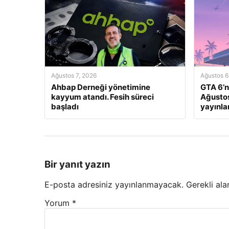
Ağustos 7, 2026
Ağustos 6
Ahbap Derneği yönetimine
GTA 6’n
kayyum atandı. Fesih süreci
Ağustos
başladı
yayınl
Bir yanıt yazın
E-posta adresiniz yayınlanmayacak.
Gerekli ala
Yorum
*