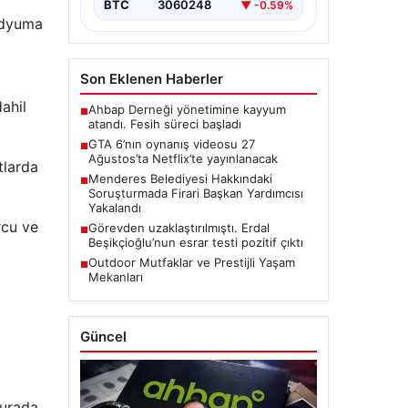
BTC
3060248
▼ -0.59%
podyuma
Son Eklenen Haberler
ahil
Ahbap Derneği yönetimine kayyum
■
atandı. Fesih süreci başladı
GTA 6’nın oynanış videosu 27
■
Ağustos’ta Netflix’te yayınlanacak
tlarda
Menderes Belediyesi Hakkındaki
■
Soruşturmada Firari Başkan Yardımcısı
Yakalandı
rcu ve
Görevden uzaklaştırılmıştı. Erdal
■
Beşikçioğlu’nun esrar testi pozitif çıktı
Outdoor Mutfaklar ve Prestijli Yaşam
■
Mekanları
Güncel
Burada