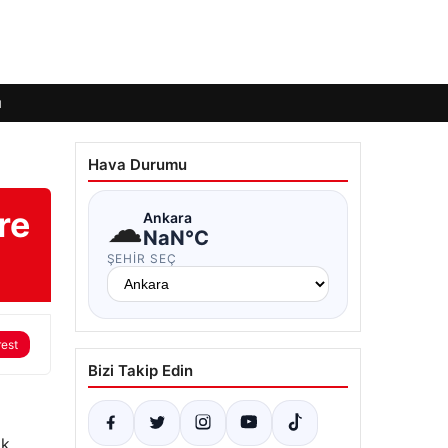
ı
Hava Durumu
re
☁
Ankara
NaN°C
ŞEHIR SEÇ
rest
Bizi Takip Edin
ak