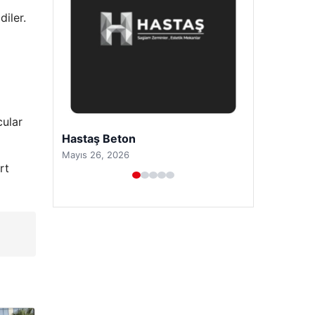
iler.
cular
Enes Kaplan Avukatlık Bürosu
Nisan 28, 2026
rt