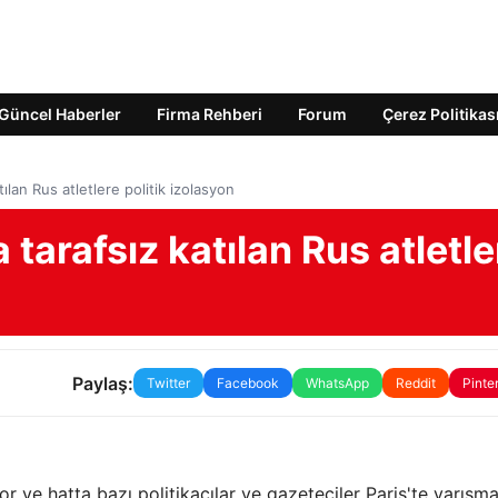
Güncel Haberler
Firma Rehberi
Forum
Çerez Politikas
tılan Rus atletlere politik izolasyon
 tarafsız katılan Rus atletle
Paylaş:
Twitter
Facebook
WhatsApp
Reddit
Pinte
 ve hatta bazı politikacılar ve gazeteciler Paris'te yarışm