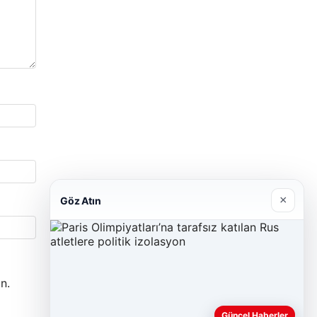
×
Göz Atın
n.
Güncel Haberler