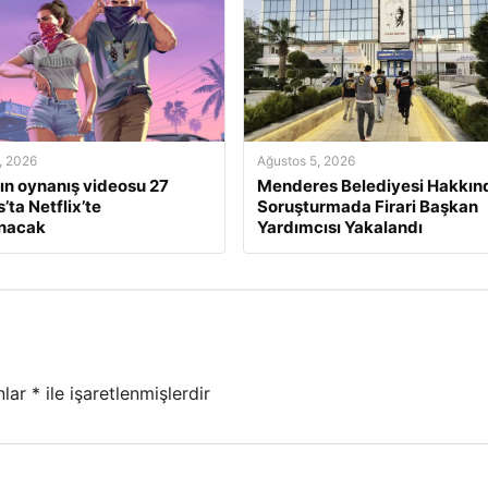
, 2026
Ağustos 5, 2026
ın oynanış videosu 27
Menderes Belediyesi Hakkın
’ta Netflix’te
Soruşturmada Firari Başkan
anacak
Yardımcısı Yakalandı
nlar
*
ile işaretlenmişlerdir