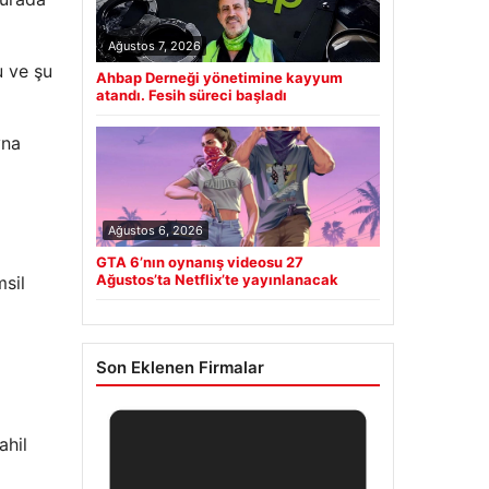
Ağustos 7, 2026
u ve şu
Ahbap Derneği yönetimine kayyum
atandı. Fesih süreci başladı
yna
Ağustos 6, 2026
GTA 6’nın oynanış videosu 27
Ağustos’ta Netflix’te yayınlanacak
msil
Son Eklenen Firmalar
ahil