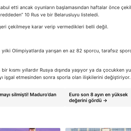
kabul etti ancak oyunların başlamasından haftalar önce çekild
eddeden” 10 Rus ve bir Belarusluyu listeledi.
geri çekilmeye karar verip vermedikleri belli değil.
u yılki Olimpiyatlarda yarışan en az 82 sporcu, tarafsız spor
 bir kısmı yıllardır Rusya dışında yaşıyor ya da çocukken yu
ı işgal etmesinden sonra sporla olan ilişkilerini değiştiriyor.
amayı silmişti! Maduro’dan
Euro son 8 ayın en yüksek
değerini gördü →