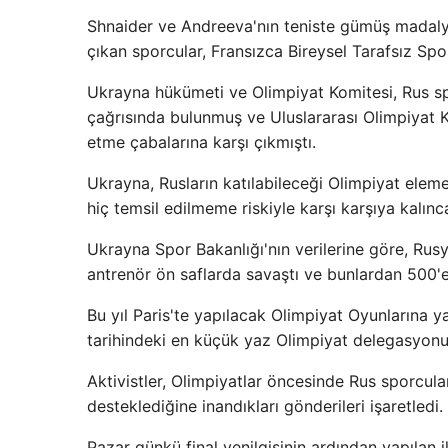
Shnaider ve Andreeva'nın teniste gümüş madalyas
çıkan sporcular, Fransızca Bireysel Tarafsız Spor
Ukrayna hükümeti ve Olimpiyat Komitesi, Rus spo
çağrısında bulunmuş ve Uluslararası Olimpiyat Ko
etme çabalarına karşı çıkmıştı.
Ukrayna, Rusların katılabileceği Olimpiyat elem
hiç temsil edilmeme riskiyle karşı karşıya kalınca
Ukrayna Spor Bakanlığı'nın verilerine göre, Rus
antrenör ön saflarda savaştı ve bunlardan 500'e 
Bu yıl Paris'te yapılacak Olimpiyat Oyunlarına 
tarihindeki en küçük yaz Olimpiyat delegasyonu 
Aktivistler, Olimpiyatlar öncesinde Rus sporcula
desteklediğine inandıkları gönderileri işaretledi.
Pazar günkü final yenilgisinin ardından yapılan