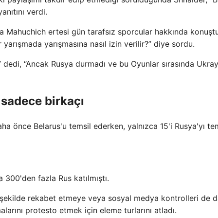
anıtını verdi.
ava Mahuchich ertesi gün tarafsız sporcular hakkında konuşt
ir yarışmada yarışmasına nasıl izin verilir?” diye sordu.
dir” dedi, “Ancak Rusya durmadı ve bu Oyunlar sırasında Ukra
 sadece birkaçı
aha önce Belarus'u temsil ederken, yalnızca 15'i Rusya'yı te
 300'den fazla Rus katılmıştı.
r şekilde rekabet etmeye veya sosyal medya kontrolleri de d
arını protesto etmek için eleme turlarını atladı.