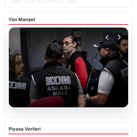
Yan Manşet
05.08.2026
Görevden uzaklaştırılmıştı. Erdal
Piyasa Verileri
Beşikçioğlu’nun esrar testi pozitif çıktı