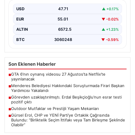
{“title”: “Erdal Beşikçioğlu’nun Esrar Testi Pozitif Çıktı ve
Soruşturmalarda Güncel Gelişmeler”, “content”: “
USD
47.71
▲ +0.17%
Ankara’da…
EUR
55.01
▼ -0.02%
ALTIN
6572.5
▲ +1.23%
BTC
3060248
▼ -0.59%
Son Eklenen Haberler
GTA 6’nın oynanış videosu 27 Ağustos’ta Netflix’te
■
yayınlanacak
Menderes Belediyesi Hakkındaki Soruşturmada Firari Başkan
■
Yardımcısı Yakalandı
Görevden uzaklaştırılmıştı. Erdal Beşikçioğlu’nun esrar testi
■
pozitif çıktı
Outdoor Mutfaklar ve Prestijli Yaşam Mekanları
■
Gürsel Erol, CHP ve YENİ Parti’ye Ortaklık Çağrısında
■
Bulundu: “Birliktelik Seçim İttifakı veya Tam Birleşme Şeklinde
Olabilir”