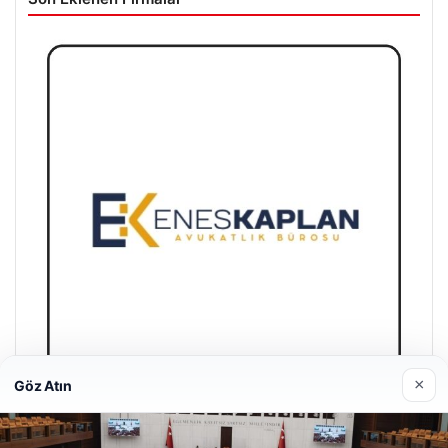
×
Göz Atın
Enes Kaplan Avukatlık Bürosu