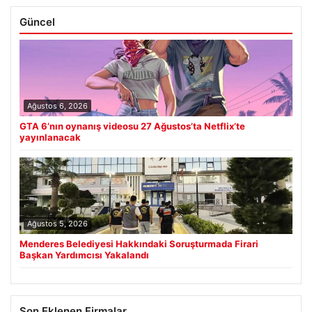
Güncel
Ağustos 6, 2026
GTA 6’nın oynanış videosu 27 Ağustos’ta Netflix’te
yayınlanacak
Ağustos 5, 2026
Menderes Belediyesi Hakkındaki Soruşturmada Firari
Başkan Yardımcısı Yakalandı
Son Eklenen Firmalar