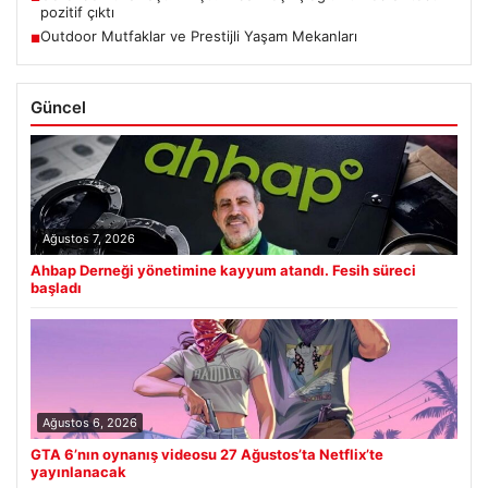
pozitif çıktı
Outdoor Mutfaklar ve Prestijli Yaşam Mekanları
■
Güncel
Ağustos 7, 2026
Ahbap Derneği yönetimine kayyum atandı. Fesih süreci
başladı
Ağustos 6, 2026
GTA 6’nın oynanış videosu 27 Ağustos’ta Netflix’te
yayınlanacak