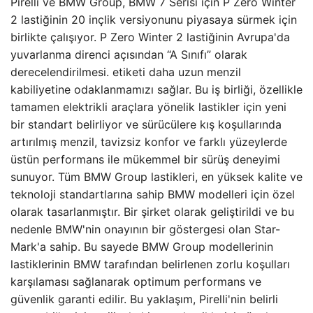
Pirelli ve BMW Group, BMW 7 Serisi için P Zero Winter
2 lastiğinin 20 inçlik versiyonunu piyasaya sürmek için
birlikte çalışıyor. P Zero Winter 2 lastiğinin Avrupa'da
yuvarlanma direnci açısından “A Sınıfı” olarak
derecelendirilmesi. etiketi daha uzun menzil
kabiliyetine odaklanmamızı sağlar. Bu iş birliği, özellikle
tamamen elektrikli araçlara yönelik lastikler için yeni
bir standart belirliyor ve sürücülere kış koşullarında
artırılmış menzil, tavizsiz konfor ve farklı yüzeylerde
üstün performans ile mükemmel bir sürüş deneyimi
sunuyor. Tüm BMW Group lastikleri, en yüksek kalite ve
teknoloji standartlarına sahip BMW modelleri için özel
olarak tasarlanmıştır. Bir şirket olarak geliştirildi ve bu
nedenle BMW'nin onayının bir göstergesi olan Star-
Mark'a sahip. Bu sayede BMW Group modellerinin
lastiklerinin BMW tarafından belirlenen zorlu koşulları
karşılaması sağlanarak optimum performans ve
güvenlik garanti edilir. Bu yaklaşım, Pirelli'nin belirli