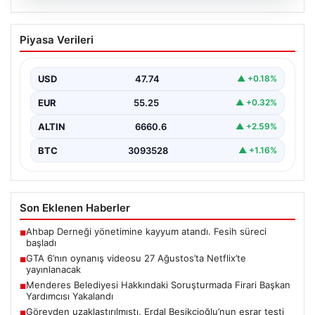
06.08.2026
GTA 6’nın oynanış videosu 27
Piyasa Verileri
Ağustos’ta Netflix’te yayınlanacak
{“title”: “GTA 6’nın Heyecanlandıran Oynanış Videosu 27
Ağustos’ta Netflix’te Yayınlanacak”, “content”: “ Güçlü
USD
47.74
▲ +0.18%
beklentilerin…
EUR
55.25
▲ +0.32%
ALTIN
6660.6
▲ +2.59%
BTC
3093528
▲ +1.16%
Son Eklenen Haberler
Ahbap Derneği yönetimine kayyum atandı. Fesih süreci
■
başladı
GTA 6’nın oynanış videosu 27 Ağustos’ta Netflix’te
■
yayınlanacak
Menderes Belediyesi Hakkındaki Soruşturmada Firari Başkan
■
Yardımcısı Yakalandı
Görevden uzaklaştırılmıştı. Erdal Beşikçioğlu’nun esrar testi
■