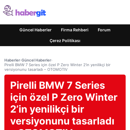
Güncel Haberler
Firma Rehberi
Forum
Çerez Politikası
Haberler
›
Güncel Haberler
›
Pirelli BMW 7 Series için özel P Zero Winter 2’in yenilikçi bir
versiyonunu tasarladı – OTOMOTIV
Pirelli BMW 7 Series
için özel P Zero Winter
2’in yenilikçi bir
versiyonunu tasarladı