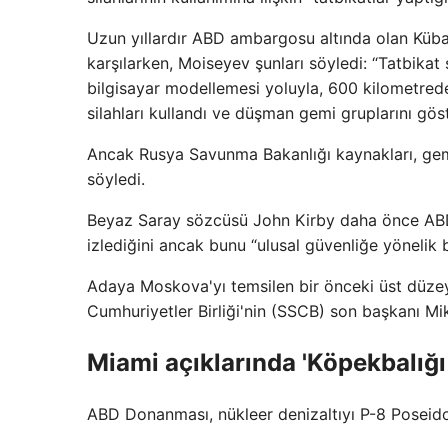
Uzun yıllardır ABD ambargosu altında olan Küba
karşılarken, Moiseyev şunları söyledi: “Tatbikat s
bilgisayar modellemesi yoluyla, 600 kilometrede
silahları kullandı ve düşman gemi gruplarını göste
Ancak Rusya Savunma Bakanlığı kaynakları, gemile
söyledi.
Beyaz Saray sözcüsü John Kirby daha önce ABD'
izlediğini ancak bunu “ulusal güvenliğe yönelik b
Adaya Moskova'yı temsilen bir önceki üst düzey 
Cumhuriyetler Birliği'nin (SSCB) son başkanı Mik
Miami açıklarında 'Köpekbalığı 
ABD Donanması, nükleer denizaltıyı P-8 Poseidon