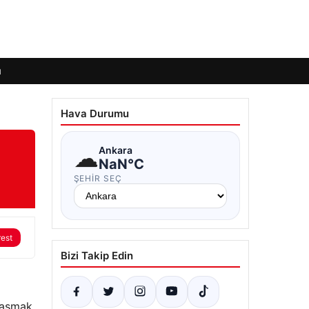
ı
Hava Durumu
☁
Ankara
NaN°C
ŞEHIR SEÇ
rest
Bizi Takip Edin
anaşmak