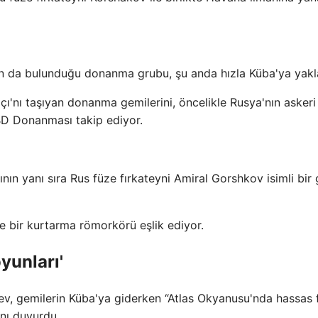
nın da bulunduğu donanma grubu, şu anda hızla Küba'ya yakl
'nı taşıyan donanma gemilerini, öncelikle Rusya'nın askeri
BD Donanması takip ediyor.
ının yanı sıra Rus füze fırkateyni Amiral Gorshkov isimli bir
ve bir kurtarma römorkörü eşlik ediyor.
yunları'
, gemilerin Küba'ya giderken “Atlas Okyanusu'nda hassas 
ğını duyurdu.