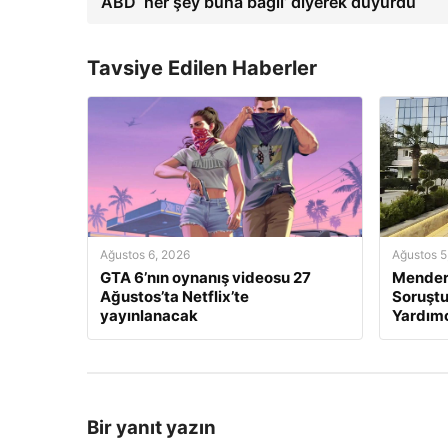
ABD ‘her şey buna bağlı’ diyerek duyurdu
Tavsiye Edilen Haberler
Ağustos 6, 2026
Ağustos 5
GTA 6’nın oynanış videosu 27
Mendere
Ağustos’ta Netflix’te
Soruştu
yayınlanacak
Yardımc
Bir yanıt yazın