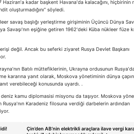
17 Haziran'a kadar başkent Havana'da kalacağını, hiçbirinin 
hdit oluşturmadığını” söyledi.
eer savaş başlığı yerleştirme girişiminin Üçüncü Dünya Sav
ya Savaşı'nın eşiğine getiren 1962'deki Küba nükleer füze kr
erişi değil. Ancak bu seferki ziyaret Rusya Devlet Başkanı
or.
ayna'nın Batılı müttefiklerinin, Ukrayna ordusunun Rusya'd
erme kararına yanıt olarak, Moskova yönetiminin dünya çapı
yanıt verebileceği konusunda uyardı. .
deniz kamu diplomasisi misyonu da taşıyor. Moskova yönet
n Rusya'nın Karadeniz filosuna verdiği darbelerin ardından
iyor.
di!
Çin’den AB’nin elektrikli araçlara ilave vergi kar