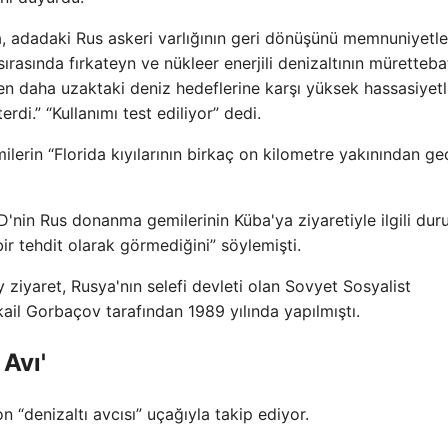
, adadaki Rus askeri varlığının geri dönüşünü memnuniyetle
ırasında fırkateyn ve nükleer enerjili denizaltının mürettebat
n daha uzaktaki deniz hedeflerine karşı yüksek hassasiyetl
rdi.” “Kullanımı test ediliyor” dedi.
rin “Florida kıyılarının birkaç on kilometre yakınından geç
nin Rus donanma gemilerinin Küba'ya ziyaretiyle ilgili du
ir tehdit olarak görmediğini” söylemişti.
ziyaret, Rusya'nın selefi devleti olan Sovyet Sosyalist
ail Gorbaçov tarafından 1989 yılında yapılmıştı.
Avı'
 “denizaltı avcısı” uçağıyla takip ediyor.