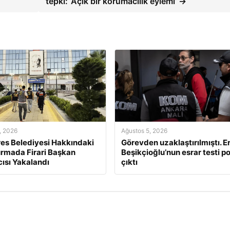
tepki: ‘Açık bir korumacılık eylemi’ →
, 2026
Ağustos 5, 2026
s Belediyesi Hakkındaki
Görevden uzaklaştırılmıştı. E
rmada Firari Başkan
Beşikçioğlu’nun esrar testi po
ısı Yakalandı
çıktı