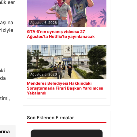
nükleer
aşı'na
Ağustos 6, 2026
iziyle
GTA 6’nın oynanış videosu 27
Ağustos’ta Netflix’te yayınlanacak
aki
Ağustos 5, 2026
nda
Menderes Belediyesi Hakkındaki
Soruşturmada Firari Başkan Yardımcısı
Yakalandı
imi,
Son Eklenen Firmalar
arına