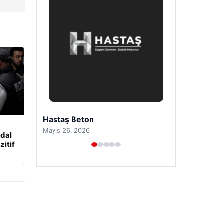
Enes Kaplan Avukatlık Bürosu
Nisan 28, 2026
rdal
zitif