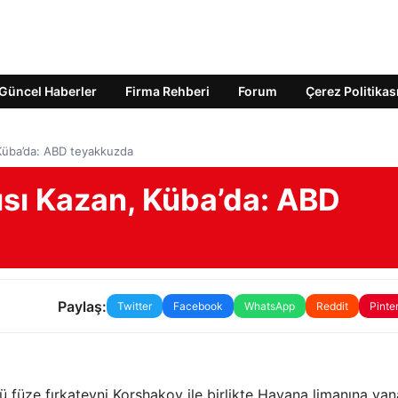
Güncel Haberler
Firma Rehberi
Forum
Çerez Politikas
 Küba’da: ABD teyakkuzda
ısı Kazan, Küba’da: ABD
Paylaş:
Twitter
Facebook
WhatsApp
Reddit
Pinte
ü füze fırkateyni Korshakov ile birlikte Havana limanına y