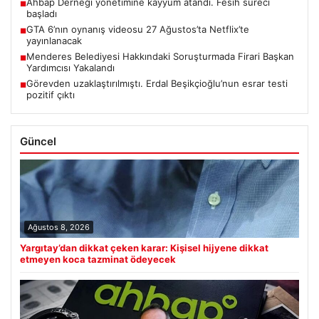
Ahbap Derneği yönetimine kayyum atandı. Fesih süreci
■
başladı
GTA 6’nın oynanış videosu 27 Ağustos’ta Netflix’te
■
yayınlanacak
Menderes Belediyesi Hakkındaki Soruşturmada Firari Başkan
■
Yardımcısı Yakalandı
Görevden uzaklaştırılmıştı. Erdal Beşikçioğlu’nun esrar testi
■
pozitif çıktı
Güncel
Ağustos 8, 2026
Yargıtay’dan dikkat çeken karar: Kişisel hijyene dikkat
etmeyen koca tazminat ödeyecek