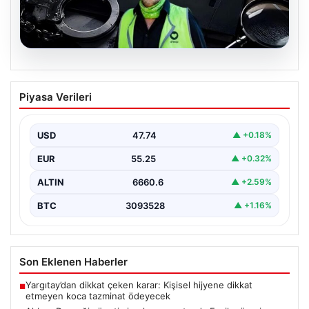
07.08.2026
Ahbap Derneği yönetimine kayyum
Piyasa Verileri
atandı. Fesih süreci başladı
USD
47.74
▲ +0.18%
EUR
55.25
▲ +0.32%
ALTIN
6660.6
▲ +2.59%
BTC
3093528
▲ +1.16%
Son Eklenen Haberler
Yargıtay’dan dikkat çeken karar: Kişisel hijyene dikkat
■
etmeyen koca tazminat ödeyecek