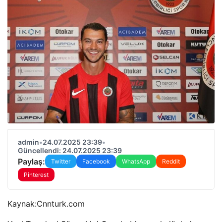
admin
•
24.07.2025 23:39
•
Güncellendi: 24.07.2025 23:39
Paylaş:
Twitter
Facebook
WhatsApp
Reddit
Pinterest
Kaynak:
Cnnturk.com