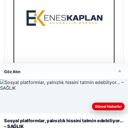
×
Göz Atın
Enes Kaplan Avukatlık Bürosu
Nisan 28, 2026
Güncel Haberler
Web sitemizi nasıl kullandığınızı daha iyi anlayabilmek,
deneyiminizi kişiselleştirmek ve geliştirmek amacıyla çerezler
Sosyal platformlar, yalnızlık hissini tatmin edebiliyor…
kullanıyoruz.
Çerez Politikamız
– SAĞLIK