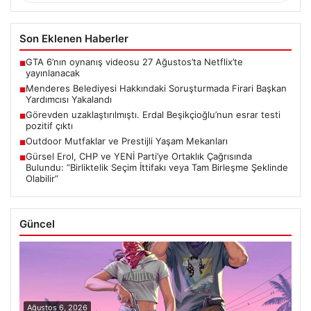
Son Eklenen Haberler
GTA 6’nın oynanış videosu 27 Ağustos’ta Netflix’te
■
yayınlanacak
Menderes Belediyesi Hakkındaki Soruşturmada Firari Başkan
■
Yardımcısı Yakalandı
Görevden uzaklaştırılmıştı. Erdal Beşikçioğlu’nun esrar testi
■
pozitif çıktı
Outdoor Mutfaklar ve Prestijli Yaşam Mekanları
■
Gürsel Erol, CHP ve YENİ Parti’ye Ortaklık Çağrısında
■
Bulundu: “Birliktelik Seçim İttifakı veya Tam Birleşme Şeklinde
Olabilir”
Güncel
Ağustos 6, 2026