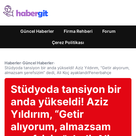
Güncel Haberler
Firma Rehberi
Forum
Çerez Politikası
Haberler
›
Güncel Haberler
›
Stüdyoda tansiyon bir anda yükseldi! Aziz Yıldırım, “Getir alıyorum,
almazsam şerefsizim” dedi, Ali Koç ayaklandı!Fenerbahçe
Stüdyoda tansiyon bir
anda yükseldi! Aziz
Yıldırım, “Getir
alıyorum, almazsam