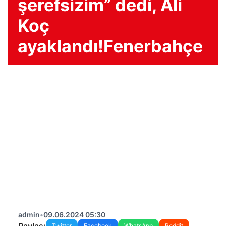
şerefsizim” dedi, Ali
Koç
ayaklandı!Fenerbahçe
admin
•
09.06.2024 05:30
Paylaş:
Twitter
Facebook
WhatsApp
Reddit