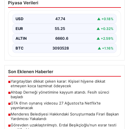
Piyasa Verileri
atandı. Fesih süreci başladı
USD
47.74
▲ +0.18%
EUR
55.25
▲ +0.32%
ALTIN
6660.6
▲ +2.59%
BTC
3093528
▲ +1.16%
Son Eklenen Haberler
Yargıtay’dan dikkat çeken karar: Kişisel hijyene dikkat
■
etmeyen koca tazminat ödeyecek
Ahbap Derneği yönetimine kayyum atandı. Fesih süreci
■
başladı
GTA 6’nın oynanış videosu 27 Ağustos’ta Netflix’te
■
yayınlanacak
Menderes Belediyesi Hakkındaki Soruşturmada Firari Başkan
■
Yardımcısı Yakalandı
Görevden uzaklaştırılmıştı. Erdal Beşikçioğlu’nun esrar testi
■